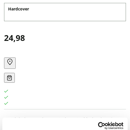
Hardcover
24,98
Ontdek de smaak van Limburg in één boek.
In het
Limbo Restaurants Kookboek delen 50 Limburgse