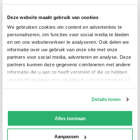
restaurants hun signatuurrecept, van verfijnde fine
dining tot hartverwarmende streekklassiekers. Elk
Deze website maakt gebruik van cookies
gerecht is een uitnodiging om zelf de keuken in te
We gebruiken cookies om content en advertenties te
duiken én de regio te proeven. Met prachtige foto's,
personaliseren, om functies voor social media te bieden
persoonlijke verhalen van chefs en verrassende
en om ons websiteverkeer te analyseren. Ook delen we
smaakcombinaties is dit kookboek een ode aan
informatie over uw gebruik van onze site met onze
partners voor social media, adverteren en analyse. Deze
Limburgse gastvrijheid en culinaire diversiteit. Voor
partners kunnen deze gegevens combineren met andere
thuiskoks, foodies én iedereen die de Limburgse
informatie die u aan ze heeft verstrekt of die ze hebben
keuken en horeca een warm hart toedraagt.
verzameld op basis van uw gebruik van hun services. U
kunt op ieder moment uw cookievoorkeuren aanpassen
op onze
cookiebeleid pagina
.
Details tonen
We werken samen met
13 derden
die uw gegevens
kunnen ontvangen en verwerken.
Alles toestaan
Aanpassen