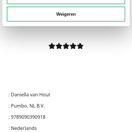
Weigeren
0
|
0
:
Daniella van Hout
:
Pumbo. NL B.V.
:
9789090390918
:
Nederlands