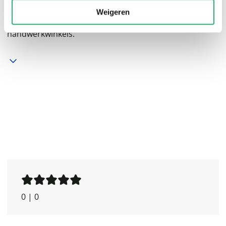
op haar Instagramaccount @mrsmilly._ en om met haar
Weigeren
fans over haar amigurumi te praten op beurzen en in
handwerkwinkels.
0
|
0