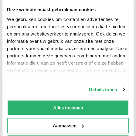
Zo kun je Fie de Schotse hooglander met haar warme
Deze website maakt gebruik van cookies
jas haken of peperkoekkonijntjes Julia en Jesse. Er is
We gebruiken cookies om content en advertenties te
Tijger Tex in zijn onesie of hamster Lucia met een
personaliseren, om functies voor social media te bieden
feestjurk aan. Er zijn in totaal tien Long Legs
en om ons websiteverkeer te analyseren. Ook delen we
winterdieren om zelf te haken. Elk dier wordt stap voor
informatie over uw gebruik van onze site met onze
stap met veel foto’s en duidelijke tekst beschreven. De
partners voor social media, adverteren en analyse. Deze
long legs zijn ca. 30 cm groot, een goed formaat om
partners kunnen deze gegevens combineren met andere
mee te spelen.
informatie die u aan ze heeft verstrekt of die ze hebben
verzameld op basis van uw gebruik van hun services. U
kunt op ieder moment uw cookievoorkeuren aanpassen
op onze
cookiebeleid pagina
.
Details tonen
Angelique Millonzi
heeft bijna twintig jaar in een
We werken samen met
13 derden
die uw gegevens
boekhandel gewerkt. Ze heeft altijd veel geschilderd en
kunnen ontvangen en verwerken.
Alles toestaan
geïllustreerd, totdat ze een aantal jaren geleden het
haken oppakte. En dat is echt haar passie geworden!
Aanpassen
Angelique vindt het heerlijk om haar creaties te delen