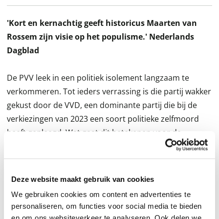
'Kort en kernachtig geeft historicus Maarten van
Rossem zijn visie op het populisme.' Nederlands
Dagblad
De PVV leek in een politiek isolement langzaam te
verkommeren. Tot ieders verrassing is die partij wakker
gekust door de VVD, een dominante partij die bij de
verkiezingen van 2023 een soort politieke zelfmoord
heeft gepleegd. Wat gaat dit betekenen voor de
Nederlandse politiek?
In deze geactualiseerde uitgave van de bestseller
Waarom is de burger boos?
blikt Maarten van Rossem
Deze website maakt gebruik van cookies
terug op ruim twintig jaar populisme in Nederland: van
We gebruiken cookies om content en advertenties te
Pim Fortuyn, Rita Verdonk en Thierry Baudet tot
personaliseren, om functies voor social media te bieden
Caroline van der Plas, Pieter Omtzigt en Geert Wilders.
en om ons websiteverkeer te analyseren. Ook delen we