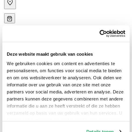
Deze website maakt gebruik van cookies
Lexie werkt als managementassistent voor de liefste
We gebruiken cookies om content en advertenties te
werkgever van de wereld. Als haar werkgever besluit
personaliseren, om functies voor social media te bieden
met pensioen te gaan, lijkt Lexi de controle over haar
en om ons websiteverkeer te analyseren. Ook delen we
informatie over uw gebruik van onze site met onze
leven kwijt te raken. Ze krijgt last van een innerlijke
partners voor social media, adverteren en analyse. Deze
onrust, die niet geheel onterecht blijkt te zijn. Zodra de
partners kunnen deze gegevens combineren met andere
“overname” dag aanbreekt, irriteert ze zich mateloos
informatie die u aan ze heeft verstrekt of die ze hebben
aan al haar collega’s. Mooi niet dat zij meegaat in de
verzameld op basis van uw gebruik van hun services. U
hysterie om de nieuwe werkgever, Sam Wood. Tot
kunt op ieder moment uw cookievoorkeuren aanpassen
overmaat van ramp blijkt Sam een, cliché matig, lekker
op onze
cookiebeleid pagina
.
Details tonen