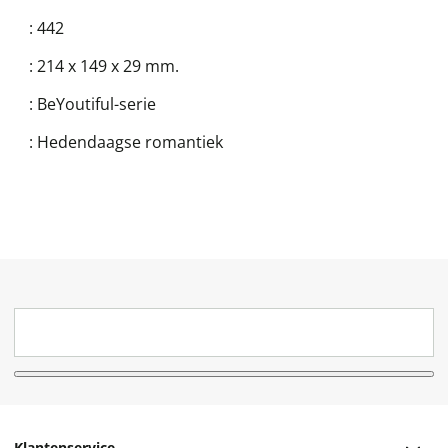
:
442
:
214 x 149 x 29 mm.
:
BeYoutiful-serie
:
Hedendaagse romantiek
Klantenservice