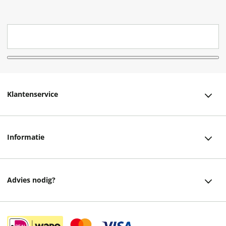
Klantenservice
Klantenservice
Informatie
Bestellen
Over ons
Bezorging
Advies nodig?
Vacatures
Betalen
Facebook
Winkels en openingstijden
Retourneren