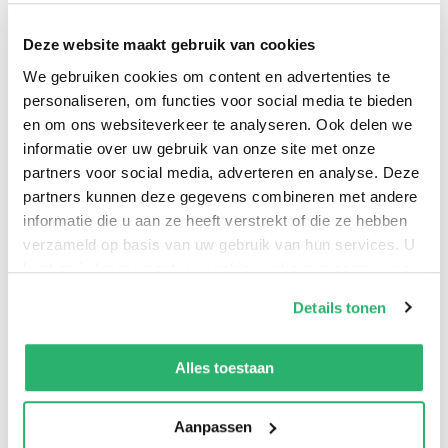
Deze website maakt gebruik van cookies
We gebruiken cookies om content en advertenties te
personaliseren, om functies voor social media te bieden
HOE TELSTAR OMSINGELD WERD DOOR DE
en om ons websiteverkeer te analyseren. Ook delen we
OOSTDUITSE M.E. In verband met 750 jaar viering
informatie over uw gebruik van onze site met onze
Berlijn is er een uitwisselingsprogramma door de
partners voor social media, adverteren en analyse. Deze
Deutsche Demokratische Republiek georganiseerd.
partners kunnen deze gegevens combineren met andere
Daar Oost -Berlijn staalindustrie heeft is voetbalclub
informatie die u aan ze heeft verstrekt of die ze hebben
Telstar uitgenodigd omdat zij ‘onder de rook’ van de
verzameld op basis van uw gebruik van hun services. U
kunt op ieder moment uw cookievoorkeuren aanpassen
staalgigant Hoogovens in IJmuiden hun bestaan
op onze
cookiebeleid pagina
.
hebben. Zij speelden daar 3 oefenwedstrijden van 16
Details tonen
t/m 18 juli 1987 o.a. tegen de 10-voudig kampioen en
We werken samen met
13 derden
die uw gegevens
Stasi-club Dynamo Berlin.
kunnen ontvangen en verwerken.
Alles toestaan
Aanpassen