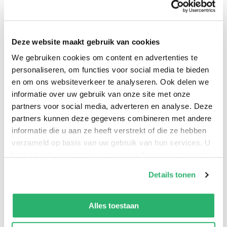
geweld. Douglas wordt door de Japanners ingezet als
dokter voor het bezettingsleger, terwijl hij graag de
plaatselijke bevolking, de Dayak, zou helpen. Zijn
Deze website maakt gebruik van cookies
rebelse dochter Jane zet haar passie voor de luchtvaart
We gebruiken cookies om content en advertenties te
even uit haar hoofd en besluit de stam te helpen. Ze
personaliseren, om functies voor social media te bieden
maakt kennis met de smaak van dood en geweld en
en om ons websiteverkeer te analyseren. Ook delen we
beseft dat die haar wel bevalt. Ze heet nog Jane
informatie over uw gebruik van onze site met onze
partners voor social media, adverteren en analyse. Deze
Hamilton, maar wordt later beroemd en berucht als…
partners kunnen deze gegevens combineren met andere
Lady X!
informatie die u aan ze heeft verstrekt of die ze hebben
verzameld op basis van uw gebruik van hun services. U
kunt op ieder moment uw cookievoorkeuren aanpassen
op onze
cookiebeleid pagina
.
Details tonen
We werken samen met
13 derden
die uw gegevens
kunnen ontvangen en verwerken.
Alles toestaan