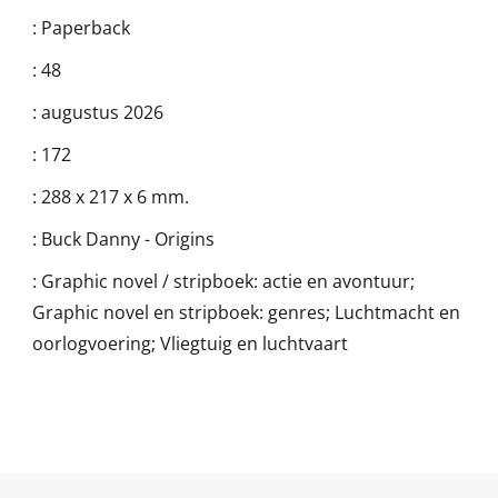
:
Paperback
:
48
:
augustus 2026
:
172
:
288 x 217 x 6 mm.
:
Buck Danny - Origins
:
Graphic novel / stripboek: actie en avontuur;
Graphic novel en stripboek: genres; Luchtmacht en
oorlogvoering; Vliegtuig en luchtvaart