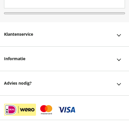
Klantenservice
Klantenservice
Informatie
Bestellen
Over ons
Bezorging
Advies nodig?
Vacatures
Betalen
Facebook
Winkels en openingstijden
Retourneren
Instagram
Cadeaukaart
Veelgestelde vragen
helpdesk@readshop.nl