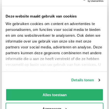
Tellegen, dat onderhand zo populair is geworden als de
Bijbel, is nu uitgebreid met de bundels Brieven aan
Deze website maakt gebruik van cookies
niemand anders en De verjaardag van alle anderen.
We gebruiken cookies om content en advertenties te
Een bonus van maar liefst negenennegentig verhalen!
personaliseren, om functies voor social media te bieden
Mance Post vulde haar veelgeprezen verzameling
en om ons websiteverkeer te analyseren. Ook delen we
Vignetten voor de wereld van Tellegen aan met nieuwe
informatie over uw gebruik van onze site met onze
diersoorten.
partners voor social media, adverteren en analyse. Deze
partners kunnen deze gegevens combineren met andere
informatie die u aan ze heeft verstrekt of die ze hebben
verzameld op basis van uw gebruik van hun services. U
kunt op ieder moment uw cookievoorkeuren aanpassen
op onze
cookiebeleid pagina
.
Details tonen
We werken samen met
13 derden
die uw gegevens
kunnen ontvangen en verwerken.
Alles toestaan
Aanpassen