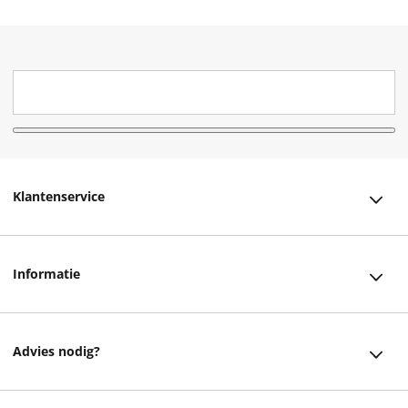
Klantenservice
Klantenservice
Informatie
Bestellen
Over ons
Bezorging
Advies nodig?
Vacatures
Betalen
Facebook