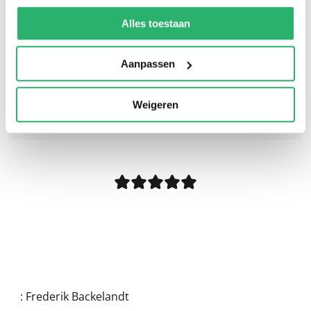
We werken samen met
13 derden
die uw gegevens
kunnen ontvangen en verwerken.
Alles toestaan
Aanpassen
Weigeren
0
|
0
:
Frederik Backelandt