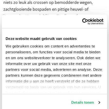
niets zo leuk als crossen op bemodderde wegen,
zachtglooiende bospaden en pittige heuvel- of
bergtracks. Mountainbikers zijn allround sporters en
dankzij dit boek kunnen zij hun kennis nog verruimen.
In dit praktische boek kom je alles te weten over de
Deze website maakt gebruik van cookies
sport: van het kiezen en onderhouden van het juiste
We gebruiken cookies om content en advertenties te
materiaal tot de juiste fietshouding, de beste training
personaliseren, om functies voor social media te bieden
en de mooiste routes. Auteurs Steven Kins en Jurgen
en om ons websiteverkeer te analyseren. Ook delen we
Groenwals van
GRINTA!
Nemen je mee in de wereld van
informatie over uw gebruik van onze site met onze
partners voor social media, adverteren en analyse. Deze
deze fantastische sport.
partners kunnen deze gegevens combineren met andere
informatie die u aan ze heeft verstrekt of die ze hebben
verzameld op basis van uw gebruik van hun services. U
kunt op ieder moment uw cookievoorkeuren aanpassen
op onze
cookiebeleid pagina
.
Details tonen