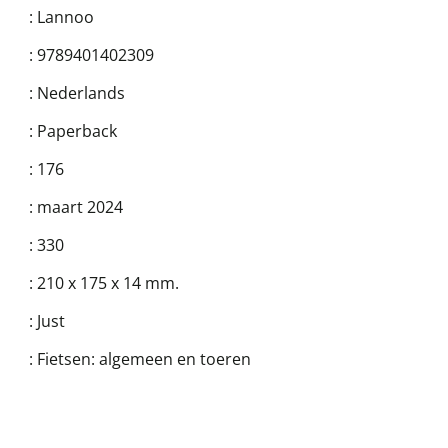
:
Lannoo
:
9789401402309
:
Nederlands
:
Paperback
:
176
:
maart 2024
:
330
:
210 x 175 x 14 mm.
:
Just
:
Fietsen: algemeen en toeren