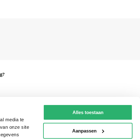
g?
eadshop.nl
Alles toestaan
 32
al media te
van onze site
Aanpassen
 gegevens