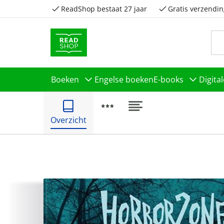
ReadShop bestaat 27 jaar
Gratis verzendin
Boeken
Engelse boeken
E-books
Digita
Overzicht