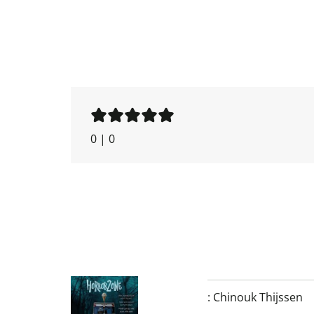
0
|
0
:
Chinouk Thijssen