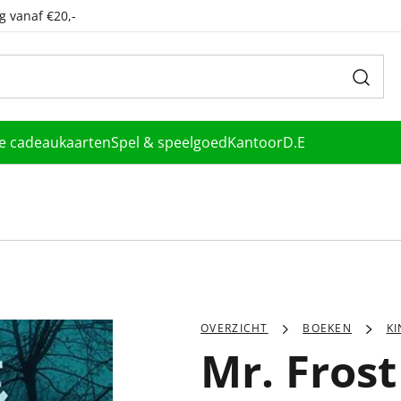
g vanaf €20,-
le cadeaukaarten
Spel & speelgoed
Kantoor
D.E
OVERZICHT
BOEKEN
K
Mr. Frost