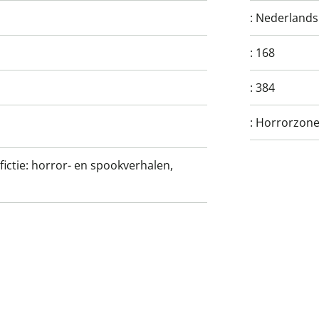
:
Nederlands
:
168
:
384
:
Horrorzon
 fictie: horror- en spookverhalen,