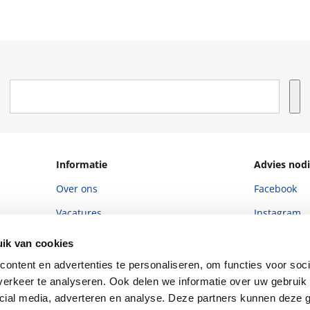
Informatie
Advies nodi
Over ons
Facebook
Vacatures
Instagram
Winkels en openingstijden
helpdesk@r
ik van cookies
Cadeaukaart
088 - 133 84
ontent en advertenties te personaliseren, om functies voor soci
erkeer te analyseren. Ook delen we informatie over uw gebruik 
Ondernemer worden
cial media, adverteren en analyse. Deze partners kunnen deze
Vulnerability Disclosure policy