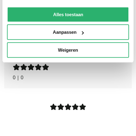
We werken samen met
13 derden
die uw gegevens
kunnen ontvangen en verwerken.
Alles toestaan
Aanpassen
Weigeren
0
|
0