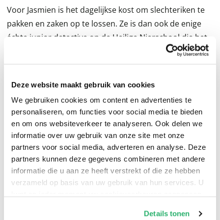
Voor Jasmien is het dagelijkse kost om slechteriken te
pakken en zaken op te lossen. Ze is dan ook de enige
échte junior detective op de Heilige Nierschool die het
verdient om zo genoemd te worden. Maar net wanneer
Jasmien en haar hulpje Stan op het punt staan om
Brutus, de grootste bullebak van de school, het hoofd
Deze website maakt gebruik van cookies
te bieden, klinkt er een ijzingwekkende schreeuw in de
We gebruiken cookies om content en advertenties te
bibliotheek. Wat is er aan de hand? Elke verdachte
personaliseren, om functies voor social media te bieden
zwijgt en Jasmien, Stan en Brutus hebben alleen een
en om ons websiteverkeer te analyseren. Ook delen we
handvol aanwijzingen en een vage herinnering aan een
informatie over uw gebruik van onze site met onze
gouden voorwerp om de zaak op te lossen. Kunnen ze
partners voor social media, adverteren en analyse. Deze
partners kunnen deze gegevens combineren met andere
uitvinden wat er gebeurd is? Geïnspireerd door de
informatie die u aan ze heeft verstrekt of die ze hebben
Murdle jr-boeken voegden bestsellerauteurs G.T.
verzameld op basis van uw gebruik van hun services. U
Karber en Chris Grabenstein de pennen samen en
kunt op ieder moment uw cookievoorkeuren aanpassen
kwamen zo tot deze spannende whodunit waarin niets
op onze
cookiebeleid pagina
.
Details tonen
is wat het lijkt.