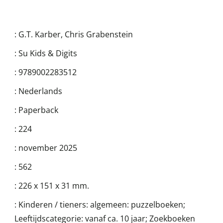
:
G.T. Karber
,
Chris Grabenstein
:
Su Kids & Digits
:
9789002283512
:
Nederlands
:
Paperback
:
224
:
november 2025
:
562
:
226 x 151 x 31 mm.
:
Kinderen / tieners: algemeen: puzzelboeken;
Leeftijdscategorie: vanaf ca. 10 jaar; Zoekboeken