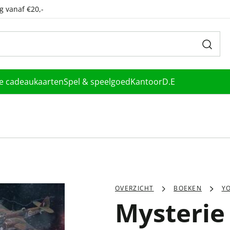
g vanaf €20,-
le cadeaukaarten
Spel & speelgoed
Kantoor
D.E
OVERZICHT
BOEKEN
Y
Mysterie 