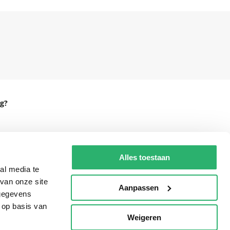
g?
eadshop.nl
Alles toestaan
al media te
 32
van onze site
Aanpassen
 gegevens
 op basis van
Weigeren
p