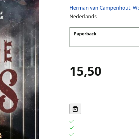
Herman van Campenhout
,
Wo
Nederlands
Paperback
15,50