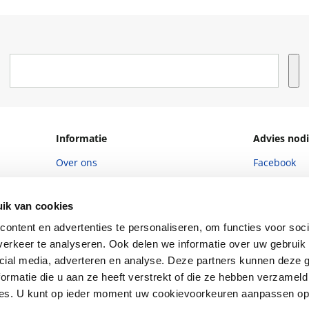
Informatie
Advies nodi
Over ons
Facebook
Vacatures
Instagram
ik van cookies
Winkels en openingstijden
helpdesk@r
ontent en advertenties te personaliseren, om functies voor soci
Cadeaukaart
088 - 133 84
erkeer te analyseren. Ook delen we informatie over uw gebruik 
Ondernemer worden
cial media, adverteren en analyse. Deze partners kunnen deze
ormatie die u aan ze heeft verstrekt of die ze hebben verzameld
Vulnerability Disclosure policy
ces. U kunt op ieder moment uw cookievoorkeuren aanpassen o