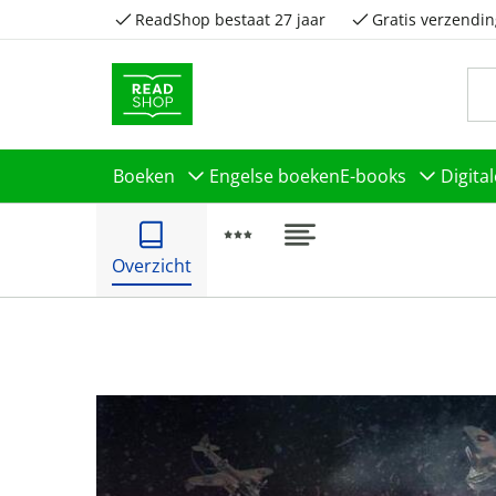
ReadShop bestaat 27 jaar
Gratis verzendin
Boeken
Engelse boeken
E-books
Digita
Overzicht