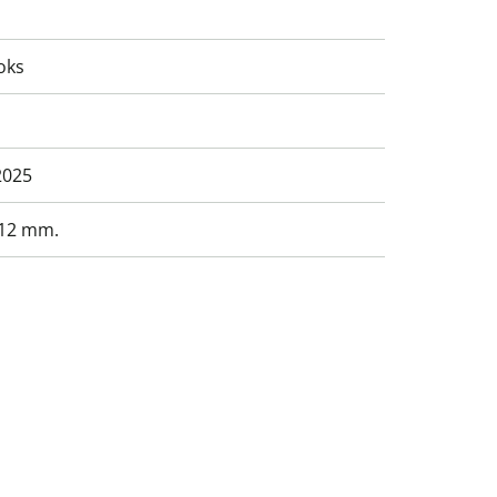
oks
2025
 12 mm.