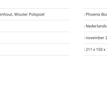
enhout
,
Wouter Polspoel
:
Phoenix Bo
:
Nederlands
:
november 
:
211 x 150 x