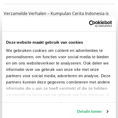
Verzamelde Verhalen – Kumpulan Cerita Indonesia is
een caleidoscoop van verhalen die ik over een periode
van twee jaar heb geschreven. Over de Java Mens, de
Kunst om Javaan te zijn, over de maker van de Keris
Deze website maakt gebruik van cookies
Pustaka, over de VOC gesticht door Jan Pieterszoon
Coen, over suiker en kina het wondermiddel tegen
We gebruiken cookies om content en advertenties te
personaliseren, om functies voor social media te bieden
malaria, Nederlands-Indië, Chinese Indonesiërs, de
en om ons websiteverkeer te analyseren. Ook delen we
Japanse bezetting en Jappenkampen, over het Indisch
informatie over uw gebruik van onze site met onze
zijn, Poekel Terus met de Tielman Brothers, de Tong
partners voor social media, adverteren en analyse. Deze
Tong Fair, over ontmoetingen met Pak Jopi, en Pak
partners kunnen deze gegevens combineren met andere
Wimpie, over Stille Kracht, het vitale gereedschap, het
informatie die u aan ze heeft verstrekt of die ze hebben
Plasticium Tijdperk, de Komodo, de lontar palmbomen,
verzameld op basis van uw gebruik van hun services. U
kunt op ieder moment uw cookievoorkeuren aanpassen
die niet wilden wijken voor het geweld van een
op onze
cookiebeleid pagina
.
kettingzaag, COIVID-19 in Indonesie, de Corona Man, de
Details tonen
jonge Millennium generatie in Indonesië, die voor