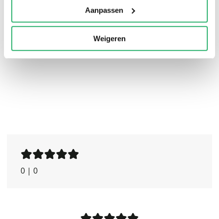
pagina's dik: een absolute must voor fans van de
Aanpassen
leukste diersoort op aarde! (In deze uitgave ook alle
verhalen uit ‘Perfecte Vriendjes’ dat, geïllustreerd met
Weigeren
foto's, in 2014 verscheen.)
0
|
0