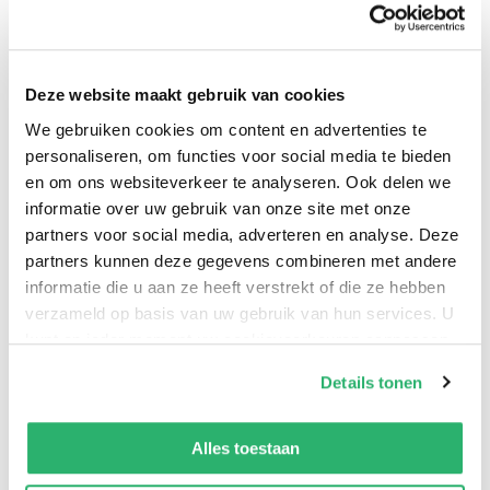
Deze website maakt gebruik van cookies
We gebruiken cookies om content en advertenties te
personaliseren, om functies voor social media te bieden
en om ons websiteverkeer te analyseren. Ook delen we
Minou, Bobbel, Pamela, Thomas, Beertje, Cowboy,
informatie over uw gebruik van onze site met onze
Phoenix, Connery en Clooney... Negen katten die
partners voor social media, adverteren en analyse. Deze
inspireerden tot een heleboel verhalen. Allemaal
partners kunnen deze gegevens combineren met andere
'persoontjes' met hun dwaze gedrag, hun vriendschap,
informatie die u aan ze heeft verstrekt of die ze hebben
hun belevenissen en hun moeilijke perioden:
verzameld op basis van uw gebruik van hun services. U
kattenliefhebbers zullen hun hart ophalen!
kunt op ieder moment uw cookievoorkeuren aanpassen
op onze
cookiebeleid pagina
.
Verhuizingen, nieuwe kameraadjes, bezoekjes aan
Details tonen
dierenartsen, heerlijk schandalig gedrag in huis,
We werken samen met
13 derden
die uw gegevens
lachwekkende eigenaardigheden... opgeschreven zoals
kunnen ontvangen en verwerken.
Alles toestaan
alleen een echte kattenvriend dat kan. Meer dan 300