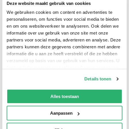
gepercipieerd worden. Achtereenvolgens komen afasie,
Deze website maakt gebruik van cookies
het locked-in syndroom, doofheid en slechthorendheid,
We gebruiken cookies om content en advertenties te
stotteren, mutisme en dysartrie-anartrie aan bod. Ook
personaliseren, om functies voor social media te bieden
en om ons websiteverkeer te analyseren. Ook delen we
een aantal ‘andere’ spraak- en taalstoornissen zoals
informatie over uw gebruik van onze site met onze
schisis, uitspraak- en stemproblemen komt ter sprake.
partners voor social media, adverteren en analyse. Deze
Het boek richt zich tot eenieder met interesse voor
partners kunnen deze gegevens combineren met andere
spraak-, taal- en/of gehoorproblemen, hetzij
informatie die u aan ze heeft verstrekt of die ze hebben
professioneel (logopedisten, psychologen, pedagogen,
verzameld op basis van uw gebruik van hun services. U
artsen, bibliothecarissen…), hetzij als ouder, leerkracht
kunt op ieder moment uw cookievoorkeuren aanpassen
op onze
cookiebeleid pagina
.
of familielid van kinderen of volwassenen met
Details tonen
communicatiestoornissen. Wie zelf dergelijke
We werken samen met
13 derden
die uw gegevens
problemen vertoont of vertoond heeft, vindt er
kunnen ontvangen en verwerken.
Alles toestaan
verhalen van of over lotgenoten. Eric Manders
doceerde aan de Afdeling Logopedische en
Aanpassen
Audiologische Wetenschappen van de KU Leuven en
aan het Departement Logopedie en Audiologie van