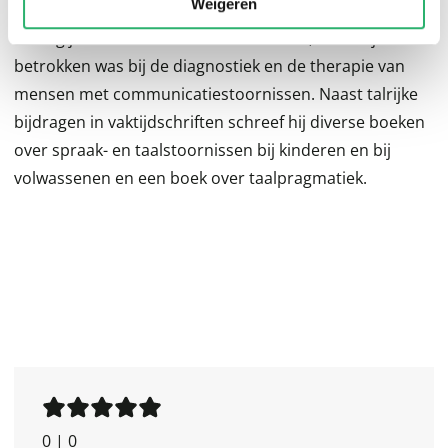
Weigeren
Thomas More Antwerpen. Daarnaast was hij meer dan
twintig jaar werkzaam in het UZ Leuven, waar hij
betrokken was bij de diagnostiek en de therapie van
mensen met communicatiestoornissen. Naast talrijke
bijdragen in vaktijdschriften schreef hij diverse boeken
over spraak- en taalstoornissen bij kinderen en bij
volwassenen en een boek over taalpragmatiek.
0
|
0