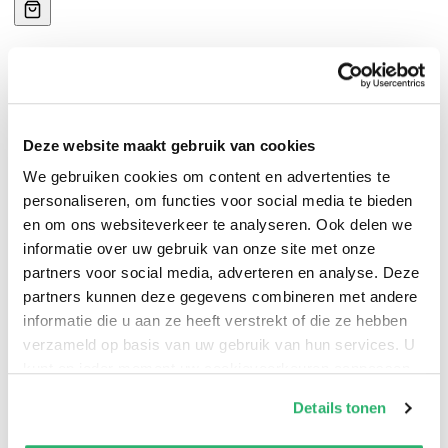
Deze website maakt gebruik van cookies
In een wereld vol prikkels, prestatiedruk en meningen
We gebruiken cookies om content en advertenties te
van anderen is het makkelijk jezelf kwijt te raken. Je
personaliseren, om functies voor social media te bieden
probeert alles onder controle te houden, maar merkt
en om ons websiteverkeer te analyseren. Ook delen we
dat je vooral geleefd wordt. "Ongrijpbaar" is er voor
informatie over uw gebruik van onze site met onze
iedereen die voelt: dit moet anders. Dit boek helpt je
partners voor social media, adverteren en analyse. Deze
los te komen van wat je niet bent, en terug te keren
partners kunnen deze gegevens combineren met andere
naar wat wél klopt. Geen zweverige theorieën, maar
informatie die u aan ze heeft verstrekt of die ze hebben
verzameld op basis van uw gebruik van hun services. U
heldere inzichten, herkenbare verhalen en krachtige
kunt op ieder moment uw cookievoorkeuren aanpassen
oefeningen. Je leert hoe je mentale rust terugvindt,
op onze
cookiebeleid pagina
.
grenzen stelt zonder schuldgevoel en keuzes maakt
Details tonen
vanuit jouw kern. Met een directe, motiverende en
We werken samen met
13 derden
die uw gegevens