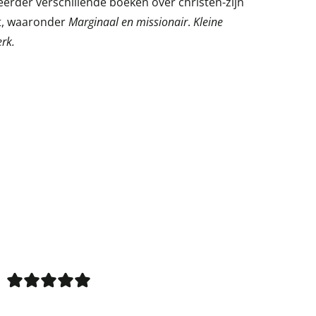
rder verschillende boeken over christen-zijn
xt, waaronder
Marginaal en missionair
.
Kleine
rk.