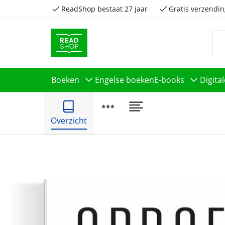
ReadShop bestaat 27 jaar
Gratis verzendin
Boeken
Engelse boeken
E-books
Digita
Overzicht