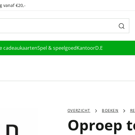
g vanaf €20,-
le cadeaukaarten
Spel & speelgoed
Kantoor
D.E
OVERZICHT
BOEKEN
RE
Oproep t