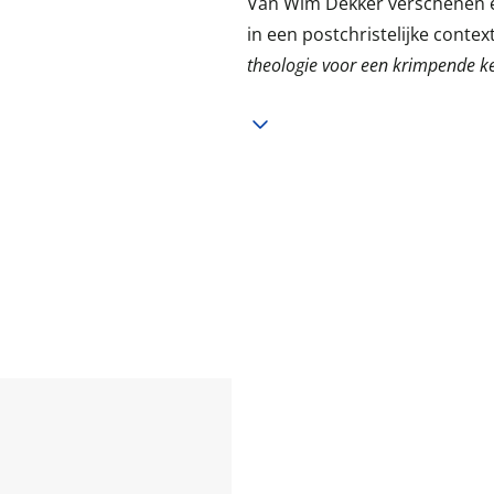
Van Wim Dekker verschenen ee
in een postchristelijke conte
theologie voor een krimpende ke