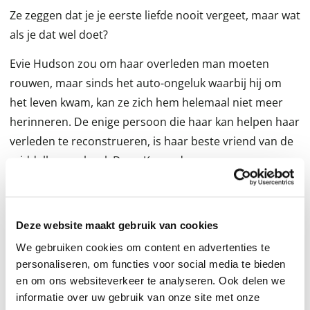
Ze zeggen dat je je eerste liefde nooit vergeet, maar wat
als je dat wel doet?
Evie Hudson zou om haar overleden man moeten
rouwen, maar sinds het auto-ongeluk waarbij hij om
het leven kwam, kan ze zich hem helemaal niet meer
herinneren. De enige persoon die haar kan helpen haar
verleden te reconstrueren, is haar beste vriend van de
middelbare school, Drew Kennedy.
Drew weet maar al te goed waarom zijn en Evie’s
vriendschap uiteengespat is. Maar als Evie opeens voor
Deze website maakt gebruik van cookies
hem staat en hem om hulp vraagt, kan hij het niet over
We gebruiken cookies om content en advertenties te
zijn hart verkrijgen haar aan haar lot over te laten. En
personaliseren, om functies voor social media te bieden
misschien is dit de perfecte kans om hun verleden te
en om ons websiteverkeer te analyseren. Ook delen we
herschrijven?
informatie over uw gebruik van onze site met onze