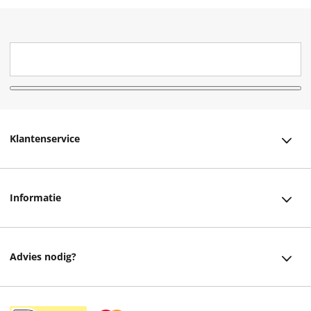
Klantenservice
Klantenservice
Informatie
Bestellen
Over ons
Bezorging
Advies nodig?
Vacatures
Betalen
Facebook
Winkels en openingstijden