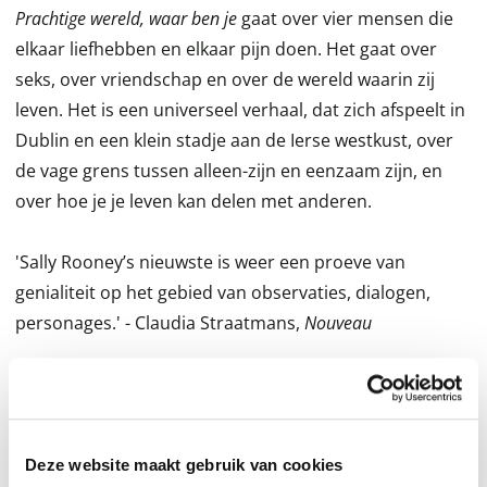
Prachtige wereld, waar ben je
gaat over vier mensen die
elkaar liefhebben en elkaar pijn doen. Het gaat over
seks, over vriendschap en over de wereld waarin zij
leven. Het is een universeel verhaal, dat zich afspeelt in
Dublin en een klein stadje aan de Ierse westkust, over
de vage grens tussen alleen-zijn en eenzaam zijn, en
over hoe je je leven kan delen met anderen.
'Sally Rooney’s nieuwste is weer een proeve van
genialiteit op het gebied van observaties, dialogen,
personages.' - Claudia Straatmans,
Nouveau
‘Dit is precies waar Rooney goed in is, het tekenen van
gecompliceerde personages die in de wereld buiten
hun hoofd van misverstand naar misverstand
Deze website maakt gebruik van cookies
strompelen.’
– Trouw