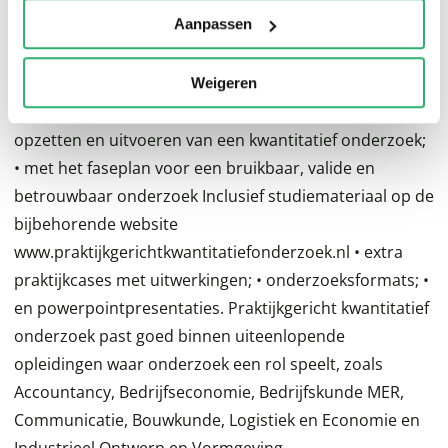
Aanpassen
op? Hoe voer je het uit? Hoe analyseer je gegevens?
Hoe schrijf je een goed en helder rapport? Uniek aan
dit boek • Praktisch stappenplan voor alle fases van
Weigeren
onderzoek; • met duidelijke instructies over het
opzetten en uitvoeren van een kwantitatief onderzoek;
• met het faseplan voor een bruikbaar, valide en
betrouwbaar onderzoek Inclusief studiemateriaal op de
bijbehorende website
www.praktijkgerichtkwantitatiefonderzoek.nl • extra
praktijkcases met uitwerkingen; • onderzoeksformats; •
en powerpointpresentaties. Praktijkgericht kwantitatief
onderzoek past goed binnen uiteenlopende
opleidingen waar onderzoek een rol speelt, zoals
Accountancy, Bedrijfseconomie, Bedrijfskunde MER,
Communicatie, Bouwkunde, Logistiek en Economie en
Industrieel Ontwerp en Vormgeving.