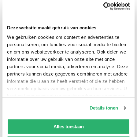
www.praktijkgerichtkwantitatiefonderzoek.nl • extra
praktijkcases met uitwerkingen; • onderzoeksformats; •
KODANI-handleiding; • en powerpointpresentaties.
Deze website maakt gebruik van cookies
Praktijkgericht kwantitatief onderzoek past goed
We gebruiken cookies om content en advertenties te
binnen uiteenlopende opleidingen waar onderzoek een
personaliseren, om functies voor social media te bieden
rol speelt, zoals Accountancy, Bedrijfseconomie,
en om ons websiteverkeer te analyseren. Ook delen we
Bedrijfskunde MER, Communicatie, Bouwkunde,
informatie over uw gebruik van onze site met onze
partners voor social media, adverteren en analyse. Deze
Logistiek en Economie en Industrieel Ontwerp en
partners kunnen deze gegevens combineren met andere
Vormgeving. DOCENTENVERSIE Praktijkgericht
informatie die u aan ze heeft verstrekt of die ze hebben
kwantitatief onderzoek Praktisch handboek voor
verzameld op basis van uw gebruik van hun services. U
kwantitatief onderzoek Hans Doorewaard en Brian
kunt op ieder moment uw cookievoorkeuren aanpassen
Tjemkes Maart 2019 | ISBN 9789024401642 | blz. 176 |
op onze
cookiebeleid pagina
.
Details tonen
€ 34,50 Praktijkgericht kwantitatief onderzoek leert
We werken samen met
13 derden
die uw gegevens
studenten een steekhoudend onderzoek uit te voeren
kunnen ontvangen en verwerken.
Alles toestaan
op basis van data. Dat gebeurt aan de hand van
heldere stappen: Hoe zet je een kwantitatief onderzoek