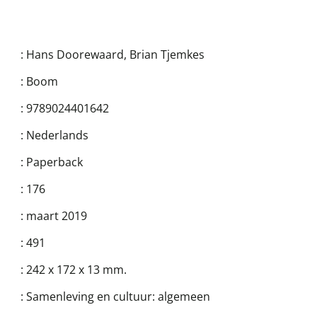
:
Hans Doorewaard
,
Brian Tjemkes
:
Boom
:
9789024401642
:
Nederlands
:
Paperback
:
176
:
maart 2019
:
491
:
242 x 172 x 13 mm.
:
Samenleving en cultuur: algemeen