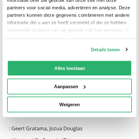
informatie over uw gebruik van onze site met onze
partners voor social media, adverteren en analyse. Deze
partners kunnen deze gegevens combineren met andere
informatie die u aan ze heeft verstrekt of die ze hebben
verzameld op basis van uw gebruik van hun services. U
kunt op ieder moment uw cookievoorkeuren aanpassen
op onze
cookiebeleid pagina
.
0
|
0
Details tonen
We werken samen met
13 derden
die uw gegevens
kunnen ontvangen en verwerken.
Alles toestaan
Aanpassen
Weigeren
:
Geert Gratama
,
Jozua Douglas