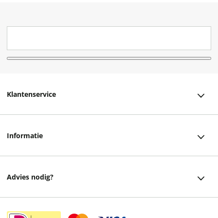
Klantenservice
Klantenservice
Informatie
Bestellen
Over ons
Bezorging
Advies nodig?
Vacatures
Betalen
Facebook
Winkels en openingstijden
Retourneren