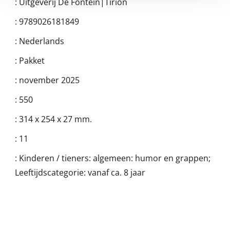
:
Uitgeverij De Fontein|Tirion
:
9789026181849
:
Nederlands
:
Pakket
:
november 2025
:
550
:
314 x 254 x 27 mm.
:
11
:
Kinderen / tieners: algemeen: humor en grappen;
Leeftijdscategorie: vanaf ca. 8 jaar