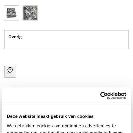
Overig
Deze website maakt gebruik van cookies
House of Stairs – Legpuzzel 1.000 stukjes van M.C.
We gebruiken cookies om content en advertenties te
Escher Stap in de intrigerende wereld van M.C. Escher
personaliseren, om functies voor social media te bieden