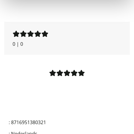
0
|
0
:
8716951380321
:
Nederlands