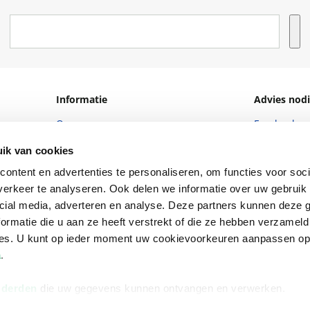
Informatie
Advies nodi
Over ons
Facebook
Vacatures
Instagram
ik van cookies
Winkels en openingstijden
helpdesk@r
ontent en advertenties te personaliseren, om functies voor soci
erkeer te analyseren. Ook delen we informatie over uw gebruik 
Cadeaukaart
088 - 133 84
cial media, adverteren en analyse. Deze partners kunnen deze
Ondernemer worden
ormatie die u aan ze heeft verstrekt of die ze hebben verzameld
ces. U kunt op ieder moment uw cookievoorkeuren aanpassen o
Vulnerability Disclosure policy
a
.
 derden
die uw gegevens kunnen ontvangen en verwerken.