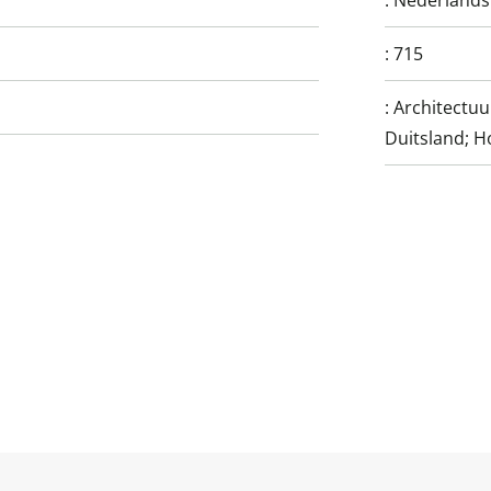
:
Nederlands
:
715
:
Architectuu
Duitsland; H