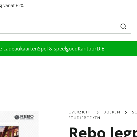
g vanaf €20,-
le cadeaukaarten
Spel & speelgoed
Kantoor
D.E
OVERZICHT
BOEKEN
S
STUDIEBOEKEN
Rebo leg