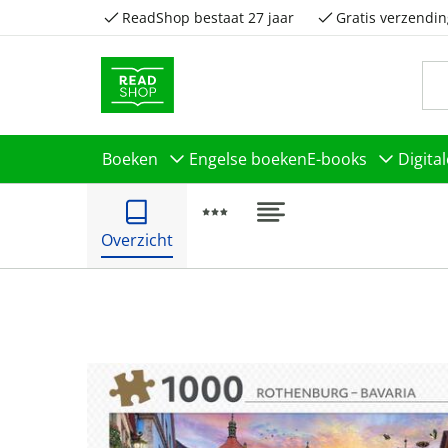
ReadShop bestaat 27 jaar
Gratis verzendin
Boeken
Engelse boeken
E-books
Digita
Overzicht