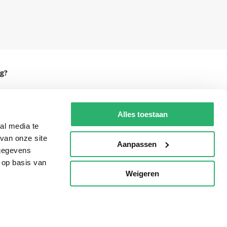
g?
Alles toestaan
eadshop.nl
al media te
van onze site
 32
Aanpassen
 gegevens
 op basis van
Weigeren
p