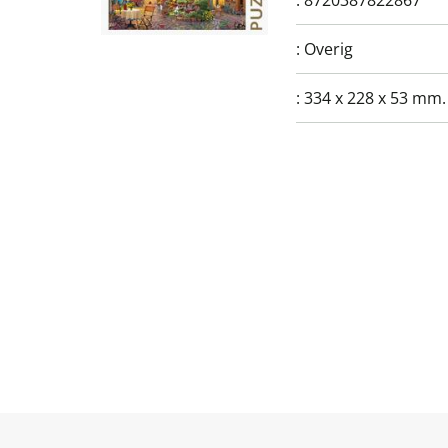
:
8720387822867
:
Overig
:
334 x 228 x 53 mm.