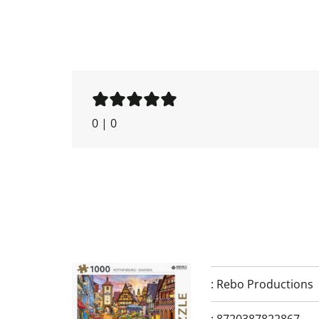
0
|
0
:
Rebo Productions