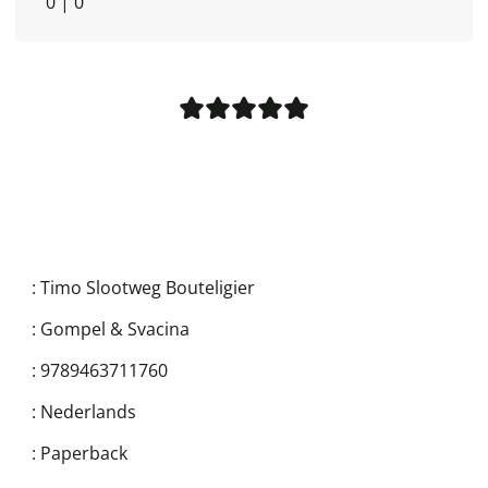
0
|
0
:
Timo Slootweg Bouteligier
:
Gompel & Svacina
:
9789463711760
:
Nederlands
:
Paperback