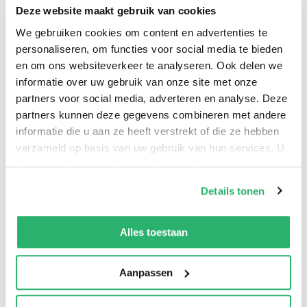
Deze website maakt gebruik van cookies
(theorie) en toepassing. De denkers die in dit boek
worden besproken, trachten elk op eigen wijze recht te
We gebruiken cookies om content en advertenties te
personaliseren, om functies voor social media te bieden
doen aan het dynamische karakter van de mens. Als
en om ons websiteverkeer te analyseren. Ook delen we
persoon verstaat de mens zichzelf in de steeds
informatie over uw gebruik van onze site met onze
veranderlijke relatie tot de ander, waarbij de relatie
partners voor social media, adverteren en analyse. Deze
wordt begrepen langs de lijnen van de existentiële
partners kunnen deze gegevens combineren met andere
dialoog van Ik en Jij. De persoon geeft zich gestalte en
informatie die u aan ze heeft verstrekt of die ze hebben
constitueert zich door steeds opnieuw antwoord te
verzameld op basis van uw gebruik van hun services. U
kunt op ieder moment uw cookievoorkeuren aanpassen
willen geven op het appèl dat uitgaat van de singuliere
op onze
cookiebeleid pagina
.
ander. De auteurs in dit boek onderzoeken deze
Details tonen
gedachten door een bespreking van de meest
We werken samen met
13 derden
die uw gegevens
vooraanstaande vertegenwoordigers van het wijsgerig
kunnen ontvangen en verwerken.
Alles toestaan
personalisme: Martin Buber, Romano Guardini,
Emmanuel Housset, Karl Jaspers, Ludwig Klages,
Aanpassen
Mohamed Aziz Lahbabi, Emmanuel Levinas, Emmanuel
Mounier, Paul Ricoeur, Denis de Rougemont, Max