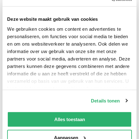
wereld zijn een onderdeel van de maatschappij, waarin
ze met elkaar samenleven. Al heel lang vragen mensen
zich af wat een samenleving eigenlijk is en hoe iedereen
Deze website maakt gebruik van cookies
daar een plaats in heeft. Welke regels gelden er? Wie
We gebruiken cookies om content en advertenties te
mag die regels bepalen? De manier waarop macht
personaliseren, om functies voor social media te bieden
en om ons websiteverkeer te analyseren. Ook delen we
wordt uitgeoefend is in de loop der eeuwen vaak
informatie over uw gebruik van onze site met onze
veranderd. Er zijn altijd buitenstaanders die het niet
partners voor social media, adverteren en analyse. Deze
eens zijn met de regels van een samenleving.
partners kunnen deze gegevens combineren met andere
informatie die u aan ze heeft verstrekt of die ze hebben
verzameld op basis van uw gebruik van hun services. U
kunt op ieder moment uw cookievoorkeuren aanpassen
op onze
cookiebeleid pagina
.
Details tonen
We werken samen met
13 derden
die uw gegevens
kunnen ontvangen en verwerken.
Alles toestaan
Aanpassen