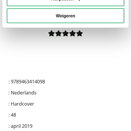
0
|
0
Weigeren
:
9789463414098
:
Nederlands
:
Hardcover
:
48
:
april 2019