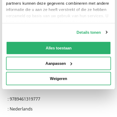
partners kunnen deze gegevens combineren met andere
informatie die u aan ze heeft verstrekt of die ze hebben
verzameld op basis van uw gebruik van hun services. U
kunt op ieder moment uw cookievoorkeuren aanpassen
op onze
cookiebeleid pagina
.
0
|
0
Details tonen
We werken samen met
13 derden
die uw gegevens
kunnen ontvangen en verwerken.
Alles toestaan
Aanpassen
Weigeren
:
9789461319777
:
Nederlands