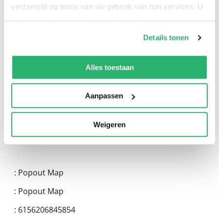
verzameld op basis van uw gebruik van hun services. U
kunt op ieder moment uw cookievoorkeuren aanpassen
op onze
cookiebeleid pagina
.
Details tonen
0
|
0
We werken samen met
13 derden
die uw gegevens
kunnen ontvangen en verwerken.
Alles toestaan
Aanpassen
Weigeren
:
Popout Map
:
Popout Map
:
6156206845854