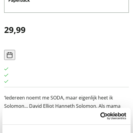
Paperback
29,99
‘Iedereen noemt me SODA, maar eigenlijk heet ik
Solomon... David Elliot Hanneth Solomon. Als mama
zou weten wat ik precies doe, zou ze ongetwijfeld
vertellen dat ik bij de politie ben. Maar in New York is er
geen politie. Er zijn alleen smerissen, flikken en