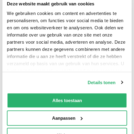
Deze website maakt gebruik van cookies
klabakken. Bovendien wéét mama niet wat ik doe. Zij
We gebruiken cookies om content en advertenties te
denkt dat ik geestelijke ben. Ze woont nu al een tijdje bij
personaliseren, om functies voor social media te bieden
me in. Ze komt nooit buiten, leest geen kranten…
en om ons websiteverkeer te analyseren. Ook delen we
Gelukkig ook maar, want die staan vol over geweld en
informatie over uw gebruik van onze site met onze
vernieling. De mensen die ik arresteer, zijn soms al een
partners voor social media, adverteren en analyse. Deze
beetje dood…’
partners kunnen deze gegevens combineren met andere
informatie die u aan ze heeft verstrekt of die ze hebben
verzameld op basis van uw gebruik van hun services. U
kunt op ieder moment uw cookievoorkeuren aanpassen
op onze
cookiebeleid pagina
.
Details tonen
We werken samen met
13 derden
die uw gegevens
kunnen ontvangen en verwerken.
Alles toestaan
Aanpassen
0
|
0