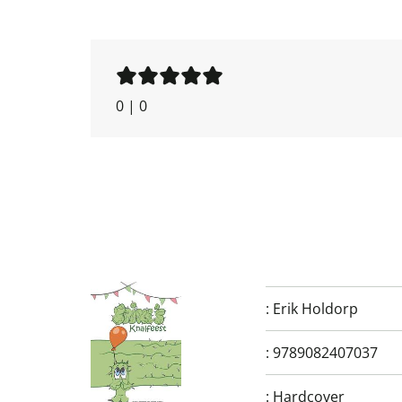
0
|
0
:
Erik Holdorp
:
9789082407037
:
Hardcover