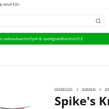
g vanaf €20,-
le cadeaukaarten
Spel & speelgoed
Kantoor
D.E
OVERZICHT
BOEKEN
K
Spike's K