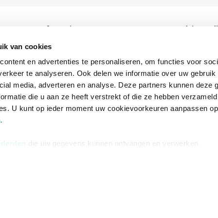
Informatie
Advies nodi
Over ons
Facebook
ik van cookies
ontent en advertenties te personaliseren, om functies voor soci
Vacatures
Instagram
erkeer te analyseren. Ook delen we informatie over uw gebruik 
Winkels en openingstijden
helpdesk@r
cial media, adverteren en analyse. Deze partners kunnen deze
Cadeaukaart
088 - 133 84
ormatie die u aan ze heeft verstrekt of die ze hebben verzameld
ces. U kunt op ieder moment uw cookievoorkeuren aanpassen o
Ondernemer worden
a
.
Vulnerability Disclosure policy
 derden
die uw gegevens kunnen ontvangen en verwerken.