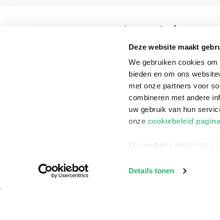
Klantenservice
Bestellen
Deze website maakt gebru
We gebruiken cookies om c
Bezorging
bieden en om ons websitev
Betalen
met onze partners voor so
Retourneren
combineren met andere inf
uw gebruik van hun servi
Veelgestelde vragen
onze
cookiebeleid pagin
We werken samen met
13
Details tonen