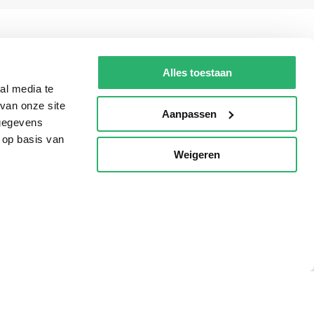
g?
Alles toestaan
al media te
van onze site
Aanpassen
eadshop.nl
 gegevens
 32
 op basis van
Weigeren
p