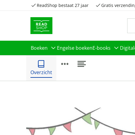
ReadShop bestaat 27 jaar
Gratis verzendin
Boeken
Engelse boeken
E-books
Digita
Overzicht