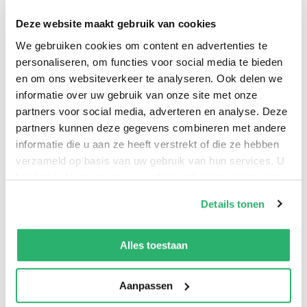
verandering in het spel. Lukt het Stamper en Bunbun
om hun vriendschap te bewijzen en de dag net zo leuk
Deze website maakt gebruik van cookies
voort te zetten als ze eraan begonnen zijn?
We gebruiken cookies om content en advertenties te
personaliseren, om functies voor social media te bieden
en om ons websiteverkeer te analyseren. Ook delen we
informatie over uw gebruik van onze site met onze
partners voor social media, adverteren en analyse. Deze
partners kunnen deze gegevens combineren met andere
informatie die u aan ze heeft verstrekt of die ze hebben
verzameld op basis van uw gebruik van hun services. U
kunt op ieder moment uw cookievoorkeuren aanpassen
op onze
cookiebeleid pagina
.
Details tonen
0
|
0
We werken samen met
13 derden
die uw gegevens
kunnen ontvangen en verwerken.
Alles toestaan
Aanpassen