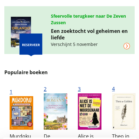
Sfeervolle terugkeer naar De Zeven
Zussen
Een zoektocht vol geheimen en
liefde
Verschijnt 5 november
Populaire boeken
4
2
3
1
Murdoku
De
Alice is
Theo in