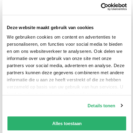
- Terug in
Schotse
niet de
Golden
de tijd
Butleracademie
moordenaar
Allen Levi
Manuel
1 -
Iris
19,99
22,99
16,99
22,99
Deze website maakt gebruik van cookies
Garand
Geheimen
Starling
We gebruiken cookies om content en advertenties te
van
personaliseren, om functies voor social media te bieden
Rosewell
Bekijk alles
en om ons websiteverkeer te analyseren. Ook delen we
Castle
informatie over uw gebruik van onze site met onze
Corina
partners voor social media, adverteren en analyse. Deze
Bomann
Populaire genres
partners kunnen deze gegevens combineren met andere
informatie die u aan ze heeft verstrekt of die ze hebben
verzameld op basis van uw gebruik van hun services. U
kunt op ieder moment uw cookievoorkeuren aanpassen
op onze
cookiebeleid pagina
.
Details tonen
We werken samen met
13 derden
die uw gegevens
kunnen ontvangen en verwerken.
Alles toestaan