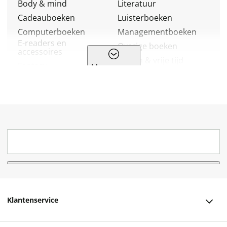
Body & mind
Literatuur
Cadeauboeken
Luisterboeken
Computerboeken
Managementboeken
E-readers en
Overige boeken
accessoires
Reizen & vrije tijd
Fantasy
Meer genres
Religie
Geschiedenis & politiek
Romans
Hobbyboeken
School & studieboeken
Huis, tuin & dier
Spiritualiteit
Kalenders & agenda's
Sportboeken
Kinderboeken
Stripboeken
Kookboeken
Thrillers
Kunst & cultuur
Young adult
Klantenservice
Klantenservice