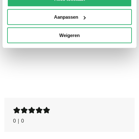
van zijn ontluikende seksualiteit.
Aanpassen
Weigeren
0
|
0