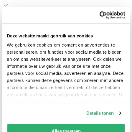
‘Elke gelijkenis van figuren in dit boek met bestaande
personen berust op toeval, behalve in het geval van de
Deze website maakt gebruik van cookies
ijscoman Blanchard aan de ingang van de Leidse Hout’,
We gebruiken cookies om content en advertenties te
schreef Jan Wolkers in het voorwerk van
Terug naar
personaliseren, om functies voor social media te bieden
en om ons websiteverkeer te analyseren. Ook delen we
Oegstgeest
. Toch zou deze roman niet alleen zijn meest
informatie over uw gebruik van onze site met onze
gewaardeerde, maar ook zijn meest persoonlijke werk
partners voor social media, adverteren en analyse. Deze
worden.
partners kunnen deze gegevens combineren met andere
informatie die u aan ze heeft verstrekt of die ze hebben
In
Terug naar Oegstgeest
probeert Wolkers de voorbije
verzameld op basis van uw gebruik van hun services. U
wereld uit zijn jeugd terug te halen naar het heden van
kunt op ieder moment uw cookievoorkeuren aanpassen
op onze
cookiebeleid pagina
.
de jaren zestig waarin hij zijn roman schreef.
Details tonen
Herinneringen aan zijn calvinistische ouders en de
We werken samen met
13 derden
die uw gegevens
dood van zijn broer gaan samen met beschrijvingen
kunnen ontvangen en verwerken.
Alles toestaan