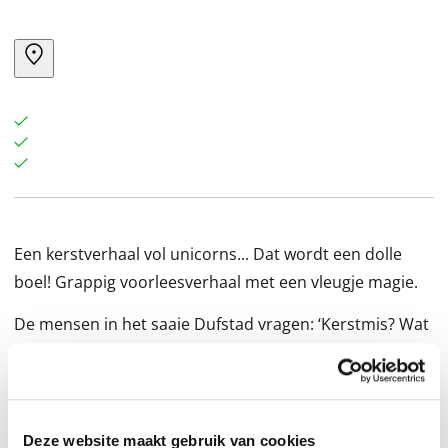
Een kerstverhaal vol unicorns... Dat wordt een dolle
boel! Grappig voorleesverhaal met een vleugje magie.
De mensen in het saaie Dufstad vragen: ‘Kerstmis? Wat
is dat?’ De unicorns antwoorden: ‘Wij toveren alles om
tot een hele vrolijke stad!’ Niemand in het grijze, saaie
stadje heeft ooit van Kerstmis gehoord. Kunnen de
unicorns de straten opvrolijken met kerstlichtjes en -
Deze website maakt gebruik van cookies