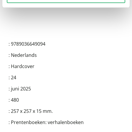
:
9789036649094
:
Nederlands
:
Hardcover
:
24
:
juni 2025
:
480
:
257 x 257 x 15 mm.
:
Prentenboeken: verhalenboeken