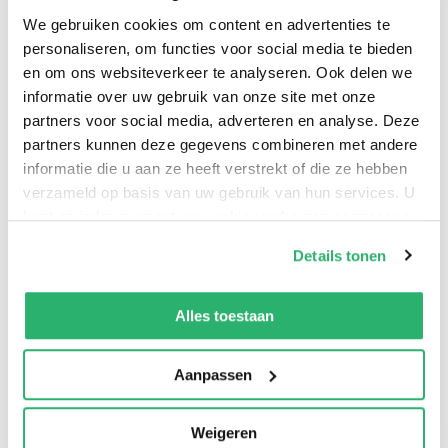
kleuren en zo voor een gezellige kerststemming
We gebruiken cookies om content en advertenties te
zorgen? Kijk mee hoe de bewoners de kerstgedachte
personaliseren, om functies voor social media te bieden
ontdekken!
en om ons websiteverkeer te analyseren. Ook delen we
informatie over uw gebruik van onze site met onze
partners voor social media, adverteren en analyse. Deze
partners kunnen deze gegevens combineren met andere
informatie die u aan ze heeft verstrekt of die ze hebben
verzameld op basis van uw gebruik van hun services. U
kunt op ieder moment uw cookievoorkeuren aanpassen
op onze
cookiebeleid pagina
.
Details tonen
We werken samen met
13 derden
die uw gegevens
kunnen ontvangen en verwerken.
Alles toestaan
0
|
0
Aanpassen
Weigeren