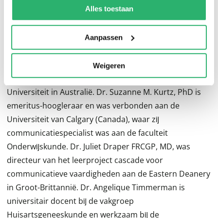
kunnen ontvangen en verwerken.
Alles toestaan
2.0. De online leeromgeving bĳ het boek bevat
oefenvragen per hoofdstuk, het online boek en video’s.
Dit boek is bedoeld voor (aankomende) professionals
Aanpassen
in de verschillende beroepen in de gezondheidszorg.
Jonathan Silverman is honorair professor in
Weigeren
academische huisartsgeneeskunde aan de Deakin
Universiteit in Australië. Dr. Suzanne M. Kurtz, PhD is
emeritus-hoogleraar en was verbonden aan de
Universiteit van Calgary (Canada), waar zĳ
communicatiespecialist was aan de faculteit
Onderwĳskunde. Dr. Juliet Draper FRCGP, MD, was
directeur van het leerproject cascade voor
communicatieve vaardigheden aan de Eastern Deanery
in Groot-Brittannië. Dr. Angelique Timmerman is
universitair docent bĳ de vakgroep
Huisartsgeneeskunde en werkzaam bĳ de