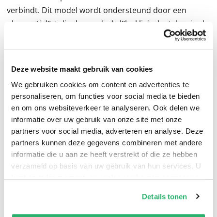
verbindt. Dit model wordt ondersteund door een
observatielĳst die de noodzakelĳke klinische taken in de
gespreksvoering volgt. De structuur van het
hulpverleningsgesprek en de daarvoor benodigde
basale communicatieve vaardigheden worden hierdoor
Deze website maakt gebruik van cookies
systematisch behandeld. In deze derde, herziene druk
We gebruiken cookies om content en advertenties te
is aandacht voor de toepassing van communicatie in
personaliseren, om functies voor social media te bieden
specifieke contexten: communicatie bĳ seksuele
en om ons websiteverkeer te analyseren. Ook delen we
problemen en bĳ beperkte gezondheidsvaardigheden,
informatie over uw gebruik van onze site met onze
partners voor social media, adverteren en analyse. Deze
e-health en onlinecommunicatie. Daarnaast komt aan
partners kunnen deze gegevens combineren met andere
de orde hoe het ervaringsgericht leren van
informatie die u aan ze heeft verstrekt of die ze hebben
communicatie kan worden gestimuleerd met behulp
verzameld op basis van uw gebruik van hun services. U
van ondersteunende tools: een format voor een
kunt op ieder moment uw cookievoorkeuren aanpassen
ervaringsgerichte leersessie, een reflectieverslag van
op onze
cookiebeleid pagina
.
Details tonen
een consultobservatie en een update van de
We werken samen met
13 derden
die uw gegevens
scoringslĳdt voor communicatievaardigheden, de MAAS