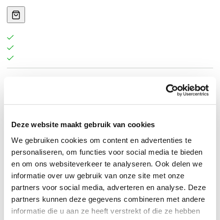
Deel III van mijn filosofische fragmenten betreft een
zeer gevarieerde bundeling vrije gedachten,
observaties en op- en aanmerkingen over ons –
Deze website maakt gebruik van cookies
menselijke dieren. De notities in dit werk kunnen
bijzonder kort en bondig zijn maar ook uitlopen tot
We gebruiken cookies om content en advertenties te
personaliseren, om functies voor social media te bieden
langere essay-achtige teksten en zitten vol valse
en om ons websiteverkeer te analyseren. Ook delen we
humor, serieuze ironie, liefdevolle schuring, positieve
informatie over uw gebruik van onze site met onze
argwaan, hoopvol pessimisme, ongekende kennis,
partners voor social media, adverteren en analyse. Deze
vriendelijk vileine vragen, multidimensionale
partners kunnen deze gegevens combineren met andere
uitnodigingen tot anders kijken en frisse, wrange of
informatie die u aan ze heeft verstrekt of die ze hebben