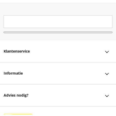
Klantenservice
Klantenservice
Informatie
Bestellen
Over ons
Bezorging
Advies nodig?
Vacatures
Betalen
Facebook
Winkels en openingstijden
Retourneren