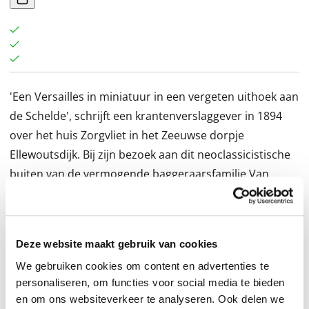
'Een Versailles in miniatuur in een vergeten uithoek aan
de Schelde', schrijft een krantenverslaggever in 1894
over het huis Zorgvliet in het Zeeuwse dorpje
Ellewoutsdijk. Bij zijn bezoek aan dit neoclassicistische
buiten van de vermogende baggeraarsfamilie Van
Hattum kan hij zijn ogen niet geloven. Binnen telt hij
vijftien slaapkamers en ziet hij een wintertuin, een
theater met een draaibaar to- neel en drie kunstzalen
Deze website maakt gebruik van cookies
met toonaangevende schilderijen. Buiten stuit hij op
We gebruiken cookies om content en advertenties te
een weelderige landschapstuin met een prieel, een
personaliseren, om functies voor social media te bieden
kassengalerij en een eiland met een volière. Vanuit de
en om ons websiteverkeer te analyseren. Ook delen we