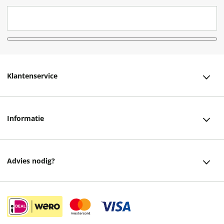
Klantenservice
Klantenservice
Informatie
Bestellen
Over ons
Bezorging
Advies nodig?
Vacatures
Betalen
Facebook
Winkels en openingstijden
Retourneren
Instagram
Cadeaukaart