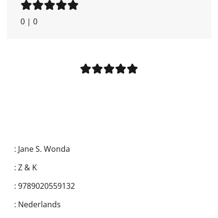
0
|
0
:
Jane S. Wonda
:
Z & K
:
9789020559132
:
Nederlands