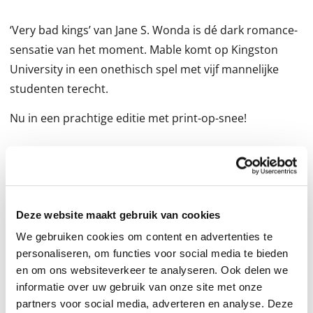
‘Very bad kings’ van Jane S. Wonda is dé dark romance-
sensatie van het moment. Mable komt op Kingston
University in een onethisch spel met vijf mannelijke
studenten terecht.
Nu in een prachtige editie met print-op-snee!
Er wordt een gevaarlijk spel gespeeld op Kingston
University, waar vijf mannen de campus beheersen en
niemand hun regels durft te tarten. Mable, een van de
weinige beursstudenten, wordt het doelwit van de rijke
Deze website maakt gebruik van cookies
elite die haar wil wegpesten. Hierbij krijgt ze vooral te
We gebruiken cookies om content en advertenties te
maken met de opstandige Kings en hun duistere spel.
personaliseren, om functies voor social media te bieden
en om ons websiteverkeer te analyseren. Ook delen we
Terwijl ze probeert te overleven tussen de machtigen,
informatie over uw gebruik van onze site met onze
verandert alles wanneer drie van de Kings plotseling
partners voor social media, adverteren en analyse. Deze