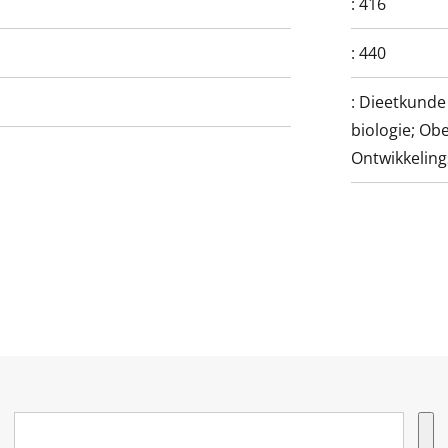
:
416
:
440
:
Dieetkunde 
biologie; Ob
Ontwikkeling