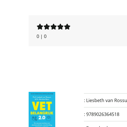
0
|
0
:
Liesbeth van Ross
:
9789026364518