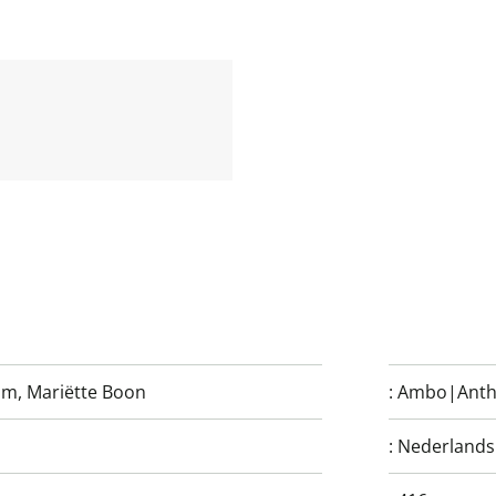
um
,
Mariëtte Boon
:
Ambo|Anth
:
Nederlands