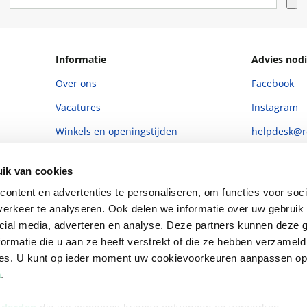
Informatie
Advies nodi
Over ons
Facebook
Vacatures
Instagram
Winkels en openingstijden
helpdesk@r
Cadeaukaart
088 - 133 84
ik van cookies
Ondernemer worden
ontent en advertenties te personaliseren, om functies voor soci
Vulnerability Disclosure policy
erkeer te analyseren. Ook delen we informatie over uw gebruik 
cial media, adverteren en analyse. Deze partners kunnen deze
ormatie die u aan ze heeft verstrekt of die ze hebben verzameld
ces. U kunt op ieder moment uw cookievoorkeuren aanpassen o
a
.