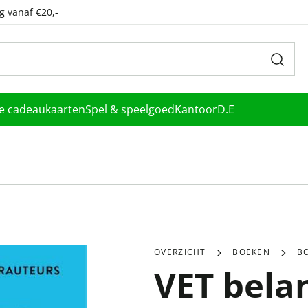
g vanaf €20,-
le cadeaukaarten
Spel & speelgoed
Kantoor
D.E
OVERZICHT
BOEKEN
B
VET belan