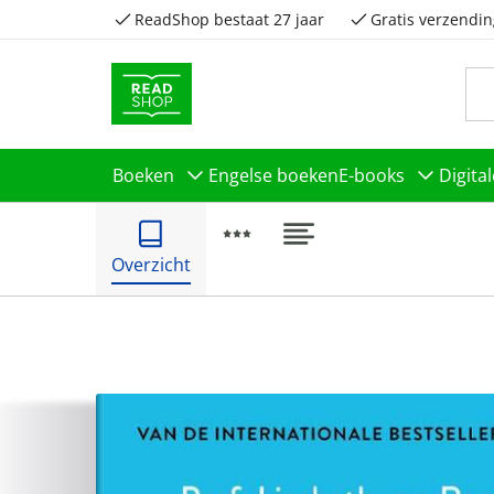
ReadShop bestaat 27 jaar
Gratis verzendin
Boeken
Engelse boeken
E-books
Digita
Overzicht