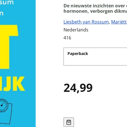
De nieuwste inzichten over 
hormonen, verborgen dikma
Liesbeth van Rossum
,
Mariët
Nederlands
416
Paperback
24,99