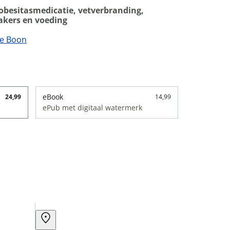
obesitasmedicatie, vetverbranding,
kers en voeding
te Boon
eBook
24,99
14,99
ePub met digitaal watermerk