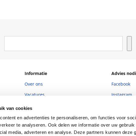
Informatie
Advies nodi
Over ons
Facebook
Vacatures
Instagram
Winkels en openingstijden
helpdesk@r
ik van cookies
Cadeaukaart
088 - 133 84
ontent en advertenties te personaliseren, om functies voor soci
erkeer te analyseren. Ook delen we informatie over uw gebruik 
Ondernemer worden
cial media, adverteren en analyse. Deze partners kunnen deze