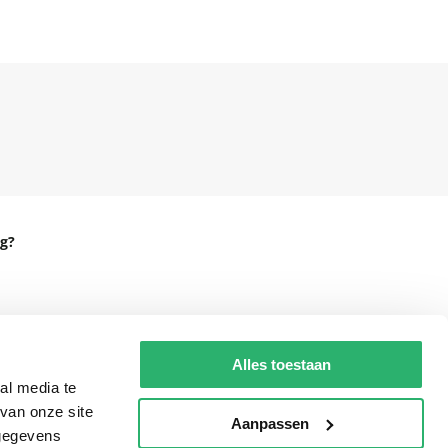
g?
eadshop.nl
Alles toestaan
 32
al media te
van onze site
Aanpassen
 gegevens