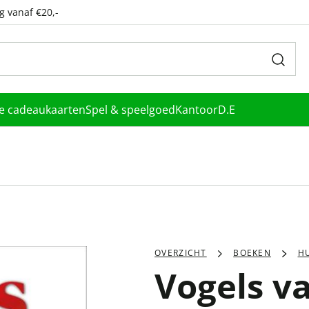
g vanaf €20,-
le cadeaukaarten
Spel & speelgoed
Kantoor
D.E
OVERZICHT
BOEKEN
HU
Vogels v