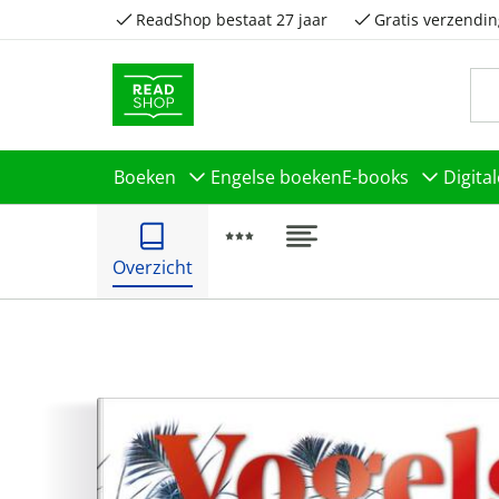
ReadShop bestaat 27 jaar
Gratis verzendin
Boeken
Engelse boeken
E-books
Digita
Overzicht