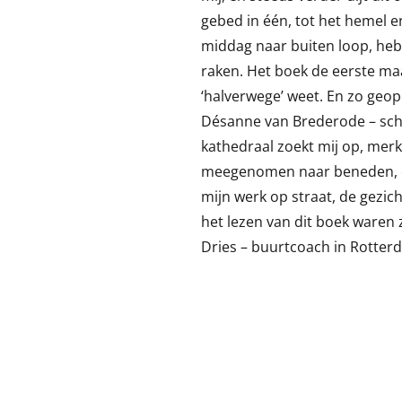
gebed in één, tot het hemel e
middag naar buiten loop, heb i
raken. Het boek de eerste maa
‘halverwege’ weet. En zo geo
Désanne van Brederode – schri
kathedraal zoekt mij op, merk i
meegenomen naar beneden, d
mijn werk op straat, de gezic
het lezen van dit boek ware
Dries – buurtcoach in Rotter