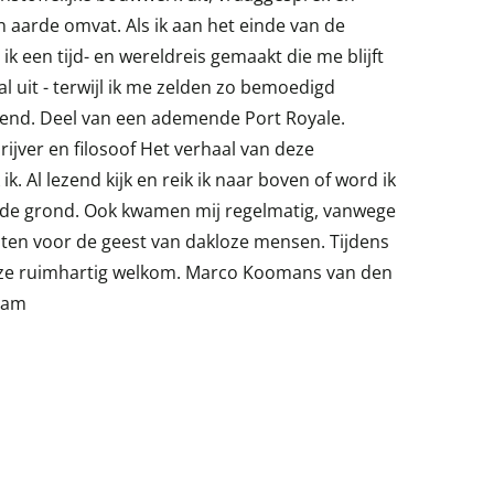
n aarde omvat. Als ik aan het einde van de
k een tijd- en wereldreis gemaakt die me blijft
l uit - terwijl ik me zelden zo bemoedigd
pend. Deel van een ademende Port Royale.
jver en filosoof Het verhaal van deze
k. Al lezend kijk en reik ik naar boven of word ik
e grond. Ook kwamen mij regelmatig, vanwege
hten voor de geest van dakloze mensen. Tijdens
n ze ruimhartig welkom. Marco Koomans van den
dam