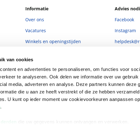
Informatie
Advies nodi
Over ons
Facebook
Vacatures
Instagram
Winkels en openingstijden
helpdesk@r
Cadeaukaart
088 - 133 84
ik van cookies
Ondernemer worden
ontent en advertenties te personaliseren, om functies voor soci
Vulnerability Disclosure policy
erkeer te analyseren. Ook delen we informatie over uw gebruik 
cial media, adverteren en analyse. Deze partners kunnen deze
ormatie die u aan ze heeft verstrekt of die ze hebben verzameld
ces. U kunt op ieder moment uw cookievoorkeuren aanpassen o
a
.
 derden
die uw gegevens kunnen ontvangen en verwerken.
Algemene 