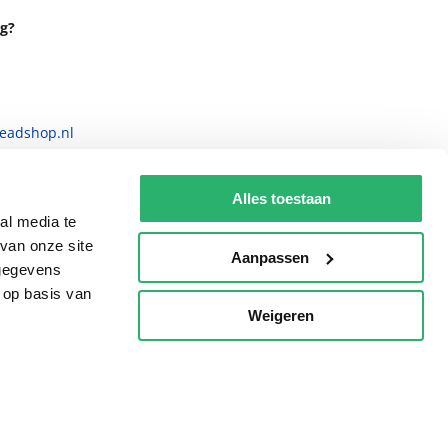
g?
eadshop.nl
 32
Alles toestaan
al media te
van onze site
Aanpassen
 gegevens
 op basis van
Weigeren
p
voorwaarden
Privacy
Cookies
Disclaimer