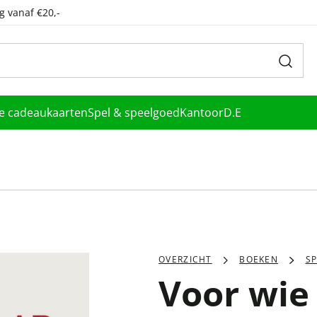
g vanaf €20,-
le cadeaukaarten
Spel & speelgoed
Kantoor
D.E
OVERZICHT
BOEKEN
SP
Voor wie 