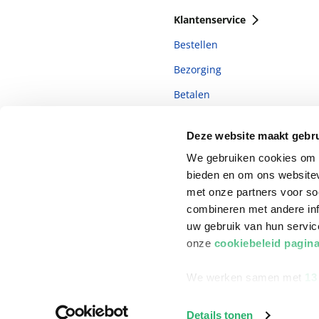
Klantenservice
Bestellen
Bezorging
Betalen
Retourneren
Deze website maakt gebru
Veelgestelde vragen
We gebruiken cookies om c
bieden en om ons websitev
met onze partners voor so
combineren met andere inf
uw gebruik van hun servi
onze
cookiebeleid pagin
We werken samen met
13
©
2026
ReadShop
Details tonen