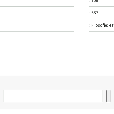
:
138
:
537
:
Filosofie: e