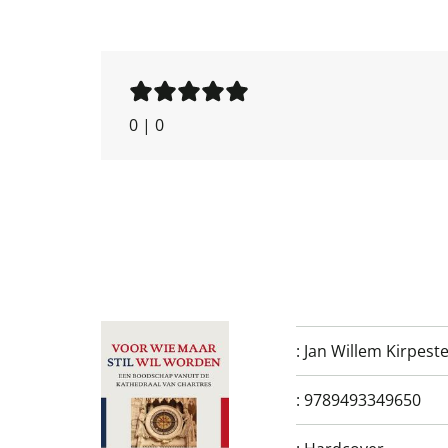
0
|
0
:
Jan Willem Kirpeste
:
9789493349650