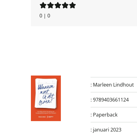
0
|
0
:
Marleen Lindhout
:
9789403661124
:
Paperback
:
januari 2023