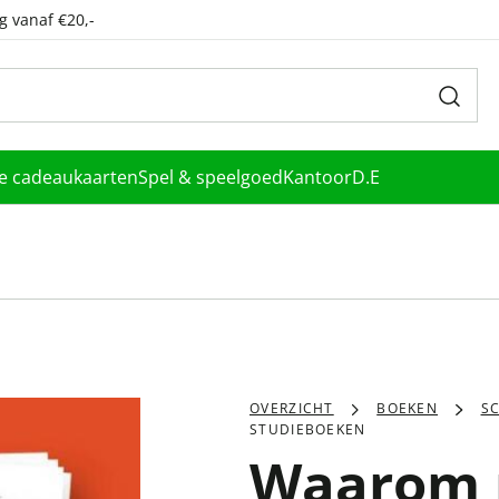
g vanaf €20,-
le cadeaukaarten
Spel & speelgoed
Kantoor
D.E
OVERZICHT
BOEKEN
S
STUDIEBOEKEN
Waarom m