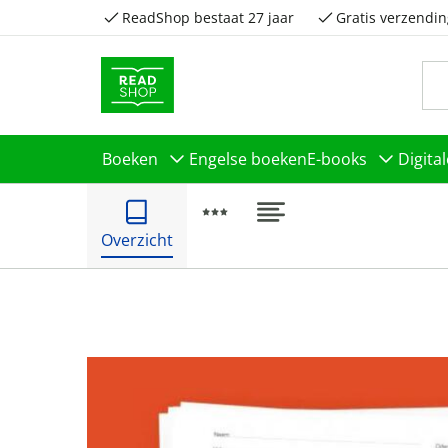
ReadShop bestaat 27 jaar
Gratis verzendin
Boeken
Engelse boeken
E-books
Digita
Overzicht