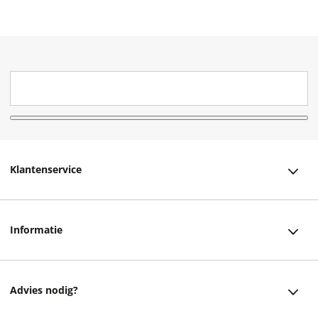
Klantenservice
Klantenservice
Informatie
Bestellen
Over ons
Bezorging
Advies nodig?
Vacatures
Betalen