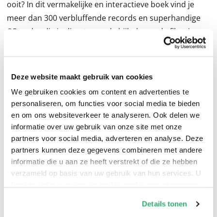
ooit? In dit vermakelijke en interactieve boek vind je
meer dan 300 verbluffende records en superhandige
QR-codes die je direct naar de bijbehorende filmpjes
leiden.Deze unieke collectie is dé plek waar je de
ongelooflijkste prestaties ter wereld vindt!! YouTube
Wereldrecords zoals:• Langste schanssprong •
Deze website maakt gebruik van cookies
Grootste handen • Hoogste rit op een eenwieler•
We gebruiken cookies om content en advertenties te
Grootste samenkomst van zombies ooit • Kleinste
personaliseren, om functies voor social media te bieden
hond• Grootste drone-lichtshow ooit • Luidst
en om ons websiteverkeer te analyseren. Ook delen we
spinnende kat• Snelste muurklimmer • Snelste
informatie over uw gebruik van onze site met onze
partners voor social media, adverteren en analyse. Deze
drummer • Langste dominolijnEn nog veel meer!
partners kunnen deze gegevens combineren met andere
informatie die u aan ze heeft verstrekt of die ze hebben
verzameld op basis van uw gebruik van hun services. U
kunt op ieder moment uw cookievoorkeuren aanpassen
op onze
cookiebeleid pagina
.
Details tonen