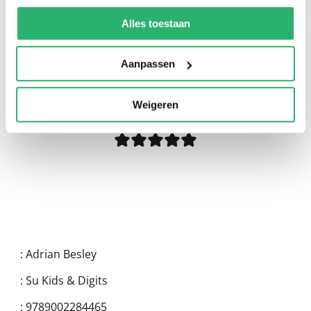
We werken samen met
13 derden
die uw gegevens
kunnen ontvangen en verwerken.
Alles toestaan
Aanpassen
0
|
0
Weigeren
:
Adrian Besley
:
Su Kids & Digits
:
9789002284465