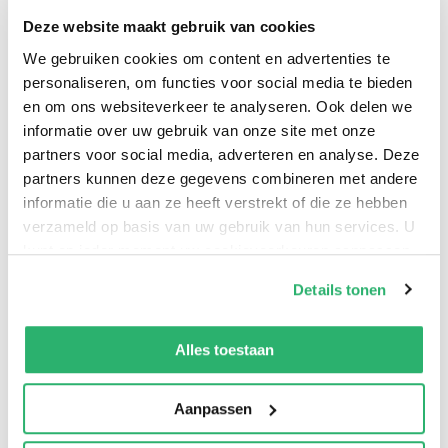
graphic novel het waargebeurde en ongelooflijke
Deze website maakt gebruik van cookies
verhaal van de productie en de opname van deze film,
We gebruiken cookies om content en advertenties te
die een referentie is in het genre, met een toekomstige
personaliseren, om functies voor social media te bieden
en om ons websiteverkeer te analyseren. Ook delen we
reus van Hollywood op het regisseursstoeltje: Steven
informatie over uw gebruik van onze site met onze
Spielberg.
partners voor social media, adverteren en analyse. Deze
partners kunnen deze gegevens combineren met andere
informatie die u aan ze heeft verstrekt of die ze hebben
verzameld op basis van uw gebruik van hun services. U
kunt op ieder moment uw cookievoorkeuren aanpassen
op onze
cookiebeleid pagina
.
Details tonen
We werken samen met
13 derden
die uw gegevens
kunnen ontvangen en verwerken.
Alles toestaan
0
|
0
Aanpassen