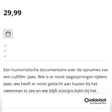
29,99
Een humoristische documentaire over de opnames van
een cultfilm: Jaws. Wie is er nooit opgesprongen tijdens
Jaws, wie heeft er nooit gedacht aan haaien bij het
zwemmen in zee en wie blijft stoïcijns kalm bij het
horen van het bekende deuntje? Tudu… tudu… tudu…
En toch was de film er bijna nooit geweest. Meer dan 50
jaar nadat Jaws in de zalen verscheen, vertelt deze