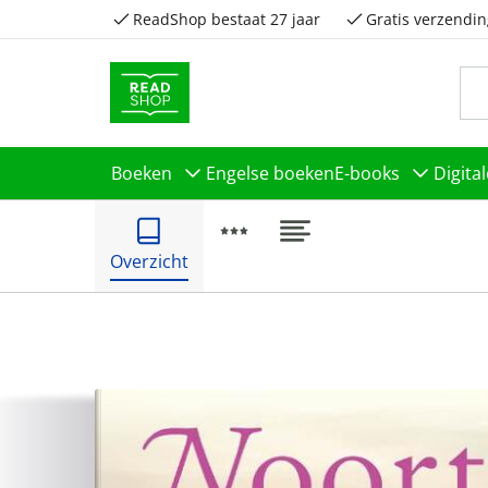
ReadShop bestaat 27 jaar
Gratis verzendin
Boeken
Engelse boeken
E-books
Digita
Overzicht