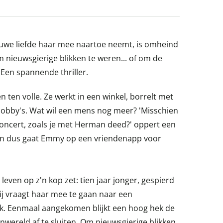
we liefde haar mee naartoe neemt, is omheind
nieuwsgierige blikken te weren... of om de
Een spannende thriller.
ten volle. Ze werkt in een winkel, borrelt met
 hobby's. Wat wil een mens nog meer? 'Misschien
concert, zoals je met Herman deed?' oppert een
. En dus gaat Emmy op een vriendenapp voor
even op z'n kop zet: tien jaar jonger, gespierd
ij vraagt haar mee te gaan naar een
jk. Eenmaal aangekomen blijkt een hoog hek de
nwereld af te sluiten. Om nieuwsgierige blikken