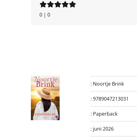
0
|
0
:
Noortje Brink
:
9789047213031
:
Paperback
:
juni 2026