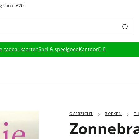
g vanaf €20,-
le cadeaukaarten
Spel & speelgoed
Kantoor
D.E
OVERZICHT
BOEKEN
TH
Zonnebr