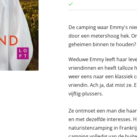
De camping waar Emmy's nieu
door een metershoog hek. Om 
geheimen binnen te houden? 
Weduwe Emmy leeft haar leven 
vriendinnen en heeft talloze
weer eens naar een klassiek 
vriendin. Ach ja, dat mist ze
vijftig-plussers.
Ze ontmoet een man die haar l
en met dezelfde interesses. H
naturistencamping in Frankri
camping volledig van de buite