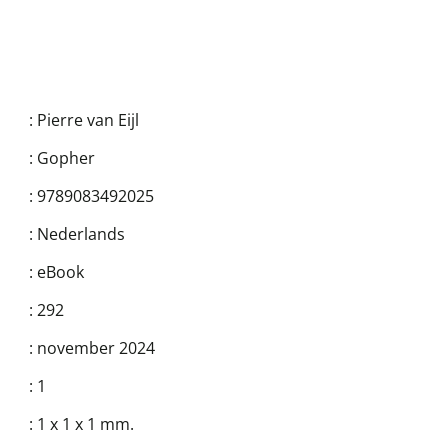
:
Pierre van Eijl
:
Gopher
:
9789083492025
:
Nederlands
:
eBook
:
292
:
november 2024
:
1
:
1 x 1 x 1 mm.