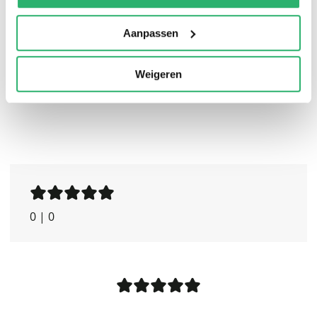
volgen en deze inwijdingsweg gevoelsmatig
meebeleven.
Aanpassen
Weigeren
0
|
0