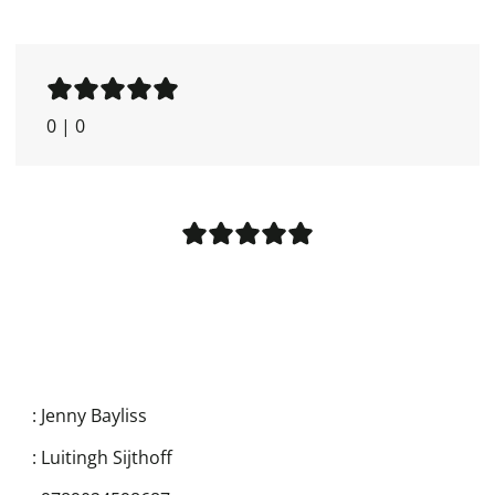
0
|
0
:
Jenny Bayliss
:
Luitingh Sijthoff