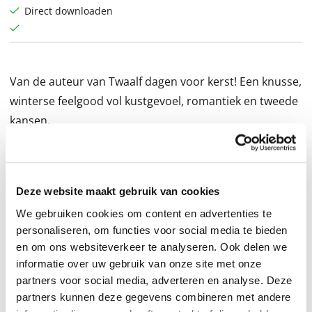
Direct downloaden
Van de auteur van Twaalf dagen voor kerst! Een knusse,
winterse feelgood vol kustgevoel, romantiek en tweede
kansen.
In De mooiste tijd van het jaar van Jenny Bayliss volgen
we Annie Sharpe. Annie heeft het allemaal: een
succesvol restaurant, twee lieve volwassen zonen en
Deze website maakt gebruik van cookies
een liefhebbende echtgenoot. Kras dat laatste maar
We gebruiken cookies om content en advertenties te
door… Een echtgenoot die het te druk heeft met
personaliseren, om functies voor social media te bieden
andere vrouwen. Wanneer ze hem op heterdaad
en om ons websiteverkeer te analyseren. Ook delen we
informatie over uw gebruik van onze site met onze
betrapt met zijn nieuwste liefje van de maand, besluit
partners voor social media, adverteren en analyse. Deze
ze haar oude leven achter zich te laten. Annie verhuist
partners kunnen deze gegevens combineren met andere
naar een strandhuis in een klein dorpje aan de ruige