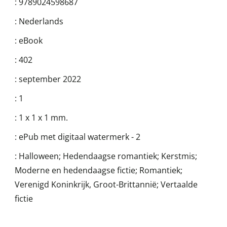
:
9789024598687
:
Nederlands
:
eBook
:
402
:
september 2022
:
1
:
1 x 1 x 1 mm.
:
ePub met digitaal watermerk - 2
:
Halloween; Hedendaagse romantiek; Kerstmis;
Moderne en hedendaagse fictie; Romantiek;
Verenigd Koninkrijk, Groot-Brittannië; Vertaalde
fictie