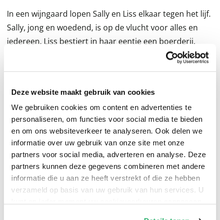
In een wijngaard lopen Sally en Liss elkaar tegen het lijf.
Sally, jong en woedend, is op de vlucht voor alles en
iedereen. Liss bestiert in haar eentje een boerderij.
Vanaf het eerste moment voelen ze zich opmerkelijk
met elkaar verbonden. Terwijl ze samen op de akker en
in de perenboomgaard werken en de bijen verzorgen,
Deze website maakt gebruik van cookies
raken ze met elkaar in gesprek over wat hen van
We gebruiken cookies om content en advertenties te
anderen scheidt. Wanneer het verleden ongewild hun
personaliseren, om functies voor social media te bieden
leven binnendringt, ontdekken ze de stille kracht van
en om ons websiteverkeer te analyseren. Ook delen we
vriendschap.
informatie over uw gebruik van onze site met onze
De smaak van wilde peren
is een roman die onthaast, en
partners voor social media, adverteren en analyse. Deze
de aandacht richt op wat er werkelijk toe doet.
partners kunnen deze gegevens combineren met andere
informatie die u aan ze heeft verstrekt of die ze hebben
verzameld op basis van uw gebruik van hun services. U
'Prachtig verhaal over de ontroerende verbintenis die
kunt op ieder moment uw cookievoorkeuren aanpassen
groeit tussen twee heel verschillende vrouwen in een
op onze
cookiebeleid pagina
.