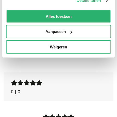
bloeiende boomgaard. Je hóórt bijna de bijen zoemen.'
Details tonen
Nouveau
We werken samen met
13 derden
die uw gegevens
kunnen ontvangen en verwerken.
Alles toestaan
Aanpassen
Weigeren
0
|
0