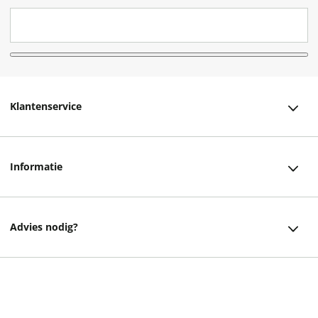
Klantenservice
Klantenservice
Informatie
Bestellen
Over ons
Bezorging
Advies nodig?
Vacatures
Betalen
Facebook
Winkels en openingstijden
Retourneren
Instagram
12,99
Cadeaukaart
Veelgestelde vragen