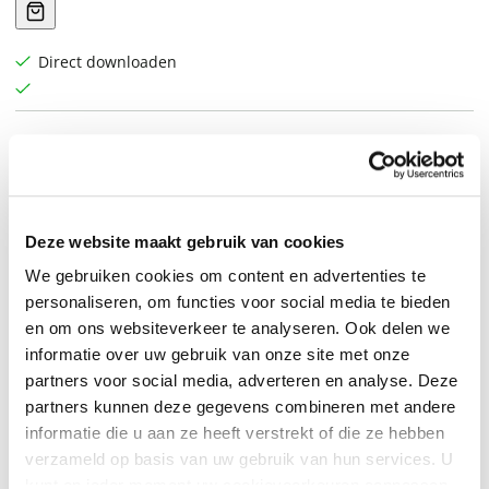
Direct downloaden
De bewoners van Little Tall Island bereiden zich voor op
een gevaarlijke storm en de mysterieuze, kwaadaardige
kracht die de storm met zich meebrengt.
Deze website maakt gebruik van cookies
We gebruiken cookies om content en advertenties te
In De storm van de eeuw van Stephen King raken
personaliseren, om functies voor social media te bieden
eilandbewoners verstrikt in een onheilspellende storm
en om ons websiteverkeer te analyseren. Ook delen we
als er een vreemdeling arriveert met lugubere plannen.
informatie over uw gebruik van onze site met onze
partners voor social media, adverteren en analyse. Deze
Ze noemen het de Storm van de Eeuw, en hij komt
partners kunnen deze gegevens combineren met andere
genadeloos opzetten. De bewoners van Little Tall Island
informatie die u aan ze heeft verstrekt of die ze hebben
verzameld op basis van uw gebruik van hun services. U
zijn wel wat gewend, maar deze storm is anders. Niet
kunt op ieder moment uw cookievoorkeuren aanpassen