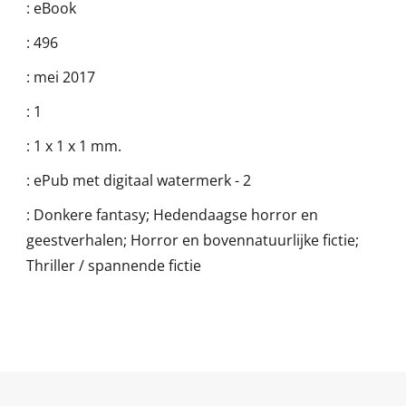
:
eBook
:
496
:
mei 2017
:
1
:
1 x 1 x 1 mm.
:
ePub met digitaal watermerk - 2
:
Donkere fantasy; Hedendaagse horror en
geestverhalen; Horror en bovennatuurlijke fictie;
Thriller / spannende fictie