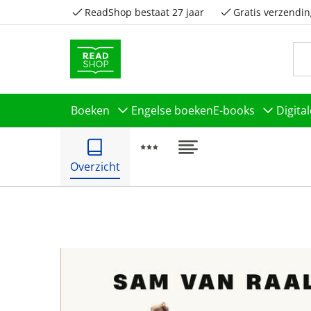
ReadShop bestaat 27 jaar
Gratis verzendin
Boeken
Engelse boeken
E-books
Digita
Overzicht