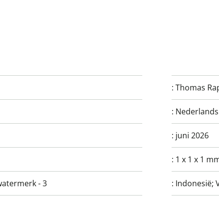
:
Thomas Ra
:
Nederlands
:
juni 2026
:
1 x 1 x 1 m
watermerk - 3
:
Indonesië; 