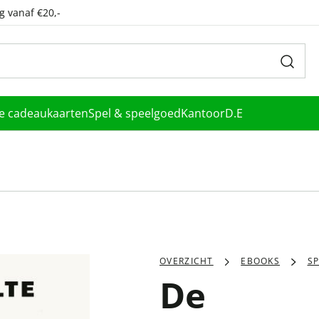
g vanaf €20,-
le cadeaukaarten
Spel & speelgoed
Kantoor
D.E
OVERZICHT
EBOOKS
S
De