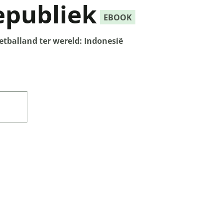
epubliek
EBOOK
etballand ter wereld: Indonesië