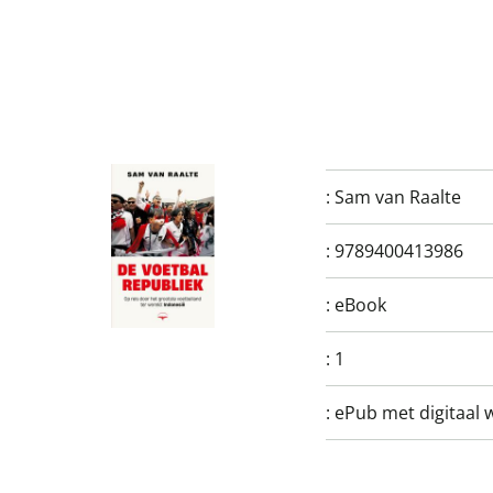
:
Sam van Raalte
:
9789400413986
:
eBook
:
1
:
ePub met digitaal 