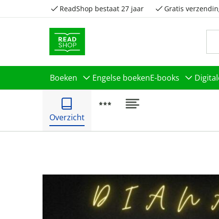
ReadShop bestaat 27 jaar
Gratis verzendin
Boeken
Engelse boeken
E-books
Digita
Overzicht