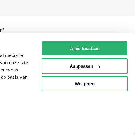
g?
Alles toestaan
al media te
eadshop.nl
van onze site
Aanpassen
 gegevens
 32
 op basis van
Weigeren
p