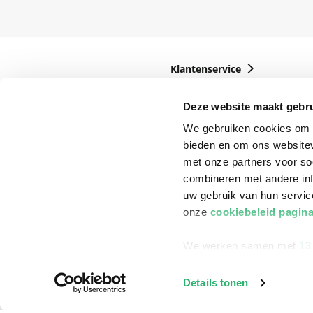
Klantenservice
Bestellen
Deze website maakt gebru
Bezorging
We gebruiken cookies om c
Betalen
bieden en om ons websitev
met onze partners voor so
Retourneren
combineren met andere inf
Veelgestelde vragen
uw gebruik van hun servi
onze
cookiebeleid pagin
We werken samen met
13
Details tonen