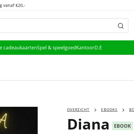
g vanaf €20,-
le cadeaukaarten
Spel & speelgoed
Kantoor
D.E
OVERZICHT
EBOOKS
B
Diana
EBOOK