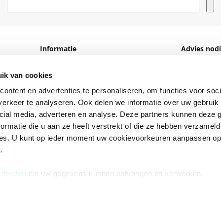
Informatie
Advies nodi
Over ons
Facebook
ik van cookies
Vacatures
Instagram
ontent en advertenties te personaliseren, om functies voor soci
Winkels en openingstijden
helpdesk@r
erkeer te analyseren. Ook delen we informatie over uw gebruik 
cial media, adverteren en analyse. Deze partners kunnen deze
Cadeaukaart
088 - 133 84
ormatie die u aan ze heeft verstrekt of die ze hebben verzameld
Ondernemer worden
ces. U kunt op ieder moment uw cookievoorkeuren aanpassen o
a
.
Vulnerability Disclosure policy
 derden
die uw gegevens kunnen ontvangen en verwerken.