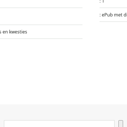
:
1
:
ePub met di
 en kwesties