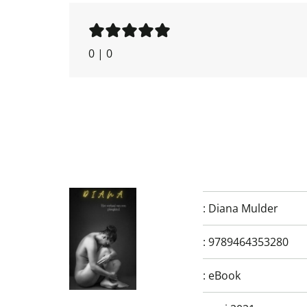
0
|
0
:
Diana Mulder
:
9789464353280
:
eBook