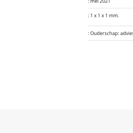
:
mei 2021
:
1 x 1 x 1 mm.
:
Ouderschap: advies